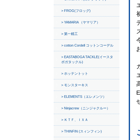
FROG(フロッグ)
YAMARIA （ヤマリア）
第一精工
cotton Cordell コットンコーデル
EASTABOGA TACKLE(イースタ
ボガタックル)
ホッテントット
モンスターキス
ELEMENTS（エレメンツ）
Ninjacrew（ニンジャクルー）
ＫＴＦ、ＩＸＡ
THINFIN (スィンフィン)