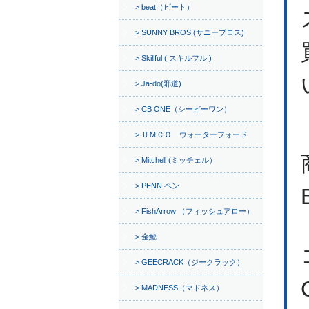
beat（ビート）
SUNNY BROS (サニーブロス)
Skillful ( スキルフル )
Ja-do(邪道)
CB ONE（シービーワン）
ＵＭＣＯ ウォーターフォード
Mitchell (ミッチェル）
PENN ペン
FishArrow （フィッシュアロー）
金鯱
GEECRACK（ジークラック）
MADNESS（マドネス）