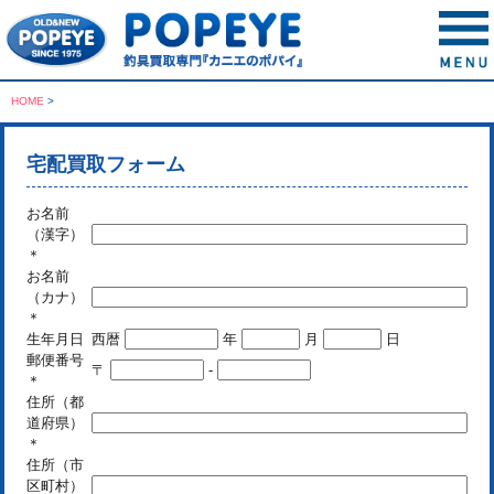
HOME
>
宅配買取フォーム
お名前
（漢字）
＊
お名前
（カナ）
＊
生年月日
西暦
年
月
日
郵便番号
〒
-
＊
住所（都
道府県）
＊
住所（市
区町村）