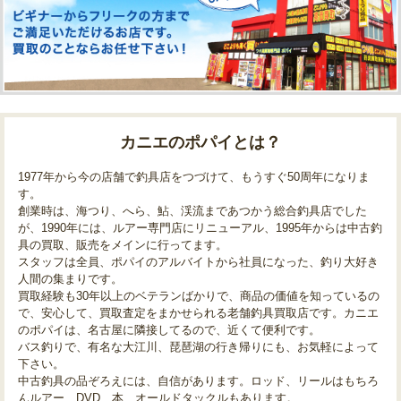
カニエのポパイとは？
1977年から今の店舗で釣具店をつづけて、もうすぐ50周年になりま
す。
創業時は、海つり、へら、鮎、渓流まであつかう総合釣具店でした
が、1990年には、ルアー専門店にリニューアル、1995年からは中古釣
具の買取、販売をメインに行ってます。
スタッフは全員、ポパイのアルバイトから社員になった、釣り大好き
人間の集まりです。
買取経験も30年以上のベテランばかりで、商品の価値を知っているの
で、安心して、買取査定をまかせられる老舗釣具買取店です。カニエ
のポパイは、名古屋に隣接してるので、近くて便利です。
バス釣りで、有名な大江川、琵琶湖の行き帰りにも、お気軽によって
下さい。
中古釣具の品ぞろえには、自信があります。ロッド、リールはもちろ
んルアー、DVD、本、オールドタックルもあります。