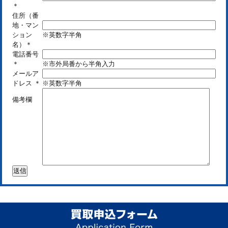
＊
住所（番
地・マン
ション
※英数字半角
名）
＊
電話番号
＊
※市外局番から半角入力
メールア
ドレス
＊
※英数字半角
備考欄