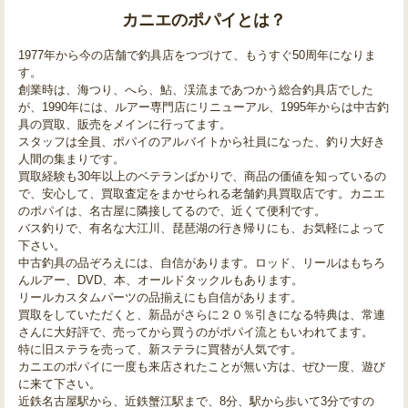
カニエのポパイとは？
1977年から今の店舗で釣具店をつづけて、もうすぐ50周年になりま
す。
創業時は、海つり、へら、鮎、渓流まであつかう総合釣具店でした
が、1990年には、ルアー専門店にリニューアル、1995年からは中古釣
具の買取、販売をメインに行ってます。
スタッフは全員、ポパイのアルバイトから社員になった、釣り大好き
人間の集まりです。
買取経験も30年以上のベテランばかりで、商品の価値を知っているの
で、安心して、買取査定をまかせられる老舗釣具買取店です。カニエ
のポパイは、名古屋に隣接してるので、近くて便利です。
バス釣りで、有名な大江川、琵琶湖の行き帰りにも、お気軽によって
下さい。
中古釣具の品ぞろえには、自信があります。ロッド、リールはもちろ
んルアー、DVD、本、オールドタックルもあります。
リールカスタムパーツの品揃えにも自信があります。
買取をしていただくと、新品がさらに２０％引きになる特典は、常連
さんに大好評で、売ってから買うのがポパイ流ともいわれてます。
特に旧ステラを売って、新ステラに買替が人気です。
カニエのポパイに一度も来店されたことが無い方は、ぜひ一度、遊び
に来て下さい。
近鉄名古屋駅から、近鉄蟹江駅まで、8分、駅から歩いて3分ですの