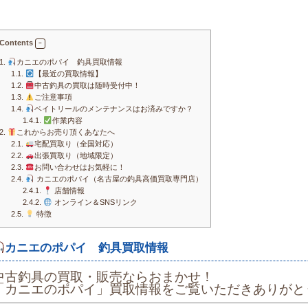
Contents
1.
カニエのポパイ 釣具買取情報
1.1.
【最近の買取情報】
1.2.
中古釣具の買取は随時受付中！
1.3.
ご注意事項
1.4.
ベイトリールのメンテナンスはお済みですか？
1.4.1.
作業内容
2.
これからお売り頂くあなたへ
2.1.
宅配買取り（全国対応）
2.2.
出張買取り（地域限定）
2.3.
お問い合わせはお気軽に！
2.4.
カニエのポパイ（名古屋の釣具高価買取専門店）
2.4.1.
店舗情報
2.4.2.
オンライン＆SNSリンク
2.5.
特徴
カニエのポパイ 釣具買取情報
中古釣具の買取・販売ならおまかせ！
「カニエのポパイ」買取情報をご覧いただきありがと