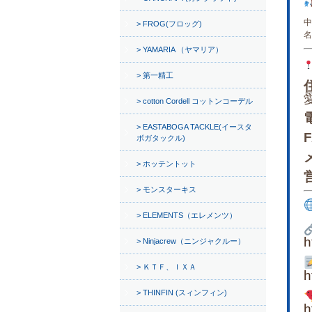
中
FROG(フロッグ)
名
YAMARIA （ヤマリア）
第一精工
cotton Cordell コットンコーデル
EASTABOGA TACKLE(イースタ
ボガタックル)
ホッテントット
モンスターキス
ELEMENTS（エレメンツ）
h
Ninjacrew（ニンジャクルー）
ＫＴＦ、ＩＸＡ
h
THINFIN (スィンフィン)
h