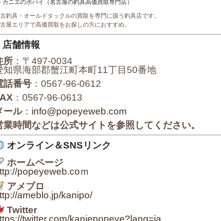
カニエのポパイ（名古屋の釣具高価買取専門店）
古釣具・オールドタックルの買取を専門に扱う釣具店です。
古屋エリアで高価買取をお探しの方におすすめ。
店舗情報
住所
：〒497-0034
愛知県海部郡蟹江町本町11丁目50番地
電話番号
：0567-96-0612
FAX
：0567-96-0613
メール
：
info@popeyeweb.com
営業時間などは公式サイトを参照してください。
オンライン＆SNSリンク
ホームページ
ttp://popeyeweb.coｍ
アメブロ
ttp://ameblo.jp/kanipo/
Twitter
ttps://twitter.com/kaniepopeye?lang=ja