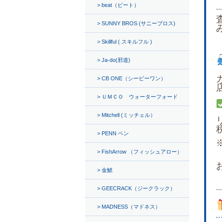
beat（ビート）
SUNNY BROS (サニーブロス)
Skillful ( スキルフル )
Ja-do(邪道)
CB ONE（シービーワン）
ＵＭＣＯ ウォーターフォード
Mitchell (ミッチェル）
PENN ペン
FishArrow （フィッシュアロー）
金鯱
GEECRACK（ジークラック）
MADNESS（マドネス）