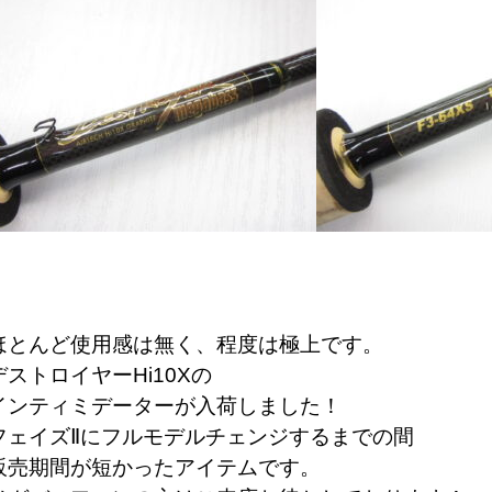
ほとんど使用感は無く、程度は極上です。
デストロイヤーHi10Xの
インティミデーター
が入荷しました！
フェイズⅡにフルモデルチェンジするまでの間
販売期間が短かったアイテムです
。