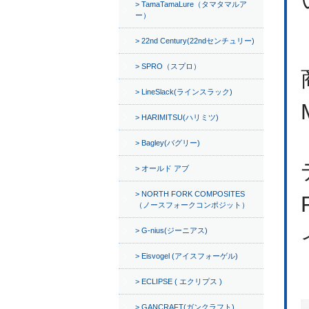
TamaTamaLure（タマタマルア
ー）
22nd Century(22ndセンチュリー)
SPRO（スプロ）
LineSlack(ラインスラック)
HARIMITSU(ハリミツ)
Bagley(バグリー)
オールド アブ
NORTH FORK COMPOSITES
（ノースフォークコンポジット）
G-nius(ジーニアス)
Eisvogel (アイスフォーゲル)
ECLIPSE ( エクリプス )
GANCRAFT(ガンクラフト)