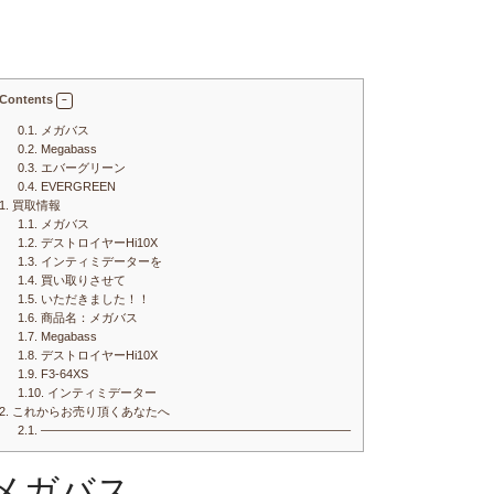
Contents
0.1.
メガバス
0.2.
Megabass
0.3.
エバーグリーン
0.4.
EVERGREEN
1.
買取情報
1.1.
メガバス
1.2.
デストロイヤーHi10X
1.3.
インティミデーターを
1.4.
買い取りさせて
1.5.
いただきました！！
1.6.
商品名：メガバス
1.7.
Megabass
1.8.
デストロイヤーHi10X
1.9.
F3-64XS
1.10.
インティミデーター
2.
これからお売り頂くあなたへ
2.1.
—————————————————————————–
メガバス