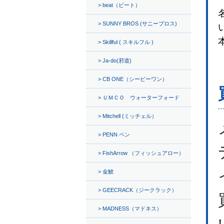
beat（ビート）
SUNNY BROS (サニーブロス)
Skillful ( スキルフル )
Ja-do(邪道)
CB ONE（シービーワン）
ＵＭＣＯ ウォーターフォード
Mitchell (ミッチェル）
PENN ペン
FishArrow （フィッシュアロー）
金鯱
GEECRACK（ジークラック）
MADNESS（マドネス）