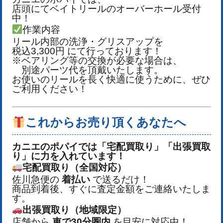
店頭にてベイトリールのオーバーホール受付
中！
作業内容
リール内部の洗浄・グリスアップを
税込3,300円 にて行っております！
※ベアリング等の交換が必要な場合は、
別途パーツ代を頂戴いたします。
お使いのリールを長く快適に使うために、ぜひ
ご利用ください！
これからお売り頂くあなたへ
カニエのポパイでは「宅配買取り」「出張買取
り」に力を入れています！
宅配買取り（全国対応）
佐川急便の
着払い
で送るだけ！
商品到着後、すぐに査定金額をご連絡いたしま
す。
出張買取り（地域限定）
店舗から
車で30分圏内
を目安に対応中！