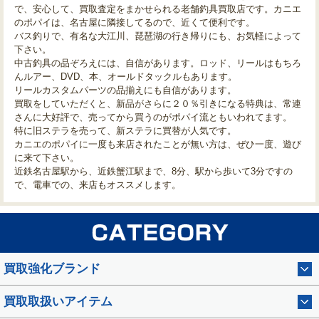
で、安心して、買取査定をまかせられる老舗釣具買取店です。カニエ
のポパイは、名古屋に隣接してるので、近くて便利です。
バス釣りで、有名な大江川、琵琶湖の行き帰りにも、お気軽によって
下さい。
中古釣具の品ぞろえには、自信があります。ロッド、リールはもちろ
んルアー、DVD、本、オールドタックルもあります。
リールカスタムパーツの品揃えにも自信があります。
買取をしていただくと、新品がさらに２０％引きになる特典は、常連
さんに大好評で、売ってから買うのがポパイ流ともいわれてます。
特に旧ステラを売って、新ステラに買替が人気です。
カニエのポパイに一度も来店されたことが無い方は、ぜひ一度、遊び
に来て下さい。
近鉄名古屋駅から、近鉄蟹江駅まで、8分、駅から歩いて3分ですの
で、電車での、来店もオススメします。
買取強化ブランド
買取取扱いアイテム