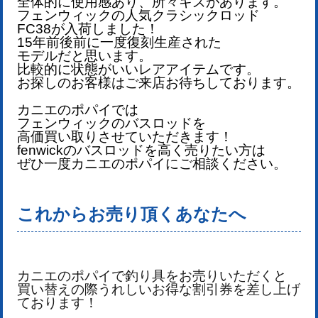
全体的に使用感あり、所々キズがあります。
フェンウィックの人気クラシックロッド
FC38が
入荷しました！
15年前後前に一度復刻生産された
モデルだと思います。
比較的に状態がいいレアアイテムです。
お探しのお客様はご来店お待ちしております。
カニエのポパイでは
フェンウィック
のバスロッドを
高価買い取りさせていただきます！
fenwick
のバスロッドを
高く売りたい方は
ぜひ一度カニエのポパイにご相談ください。
これからお売り頂くあなたへ
カニエのポパイで釣り具をお売りいただくと
買い替えの際うれしいお得な割引券を差し上げ
ております！