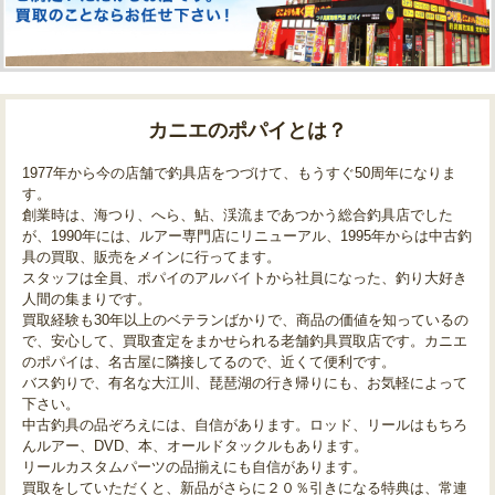
カニエのポパイとは？
1977年から今の店舗で釣具店をつづけて、もうすぐ50周年になりま
す。
創業時は、海つり、へら、鮎、渓流まであつかう総合釣具店でした
が、1990年には、ルアー専門店にリニューアル、1995年からは中古釣
具の買取、販売をメインに行ってます。
スタッフは全員、ポパイのアルバイトから社員になった、釣り大好き
人間の集まりです。
買取経験も30年以上のベテランばかりで、商品の価値を知っているの
で、安心して、買取査定をまかせられる老舗釣具買取店です。カニエ
のポパイは、名古屋に隣接してるので、近くて便利です。
バス釣りで、有名な大江川、琵琶湖の行き帰りにも、お気軽によって
下さい。
中古釣具の品ぞろえには、自信があります。ロッド、リールはもちろ
んルアー、DVD、本、オールドタックルもあります。
リールカスタムパーツの品揃えにも自信があります。
買取をしていただくと、新品がさらに２０％引きになる特典は、常連