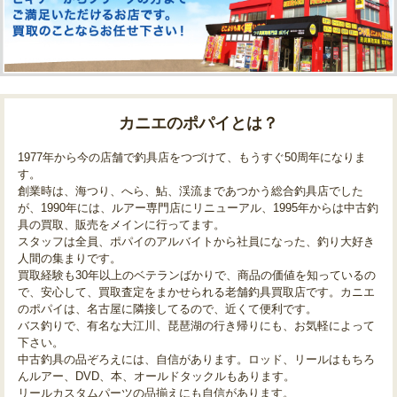
カニエのポパイとは？
1977年から今の店舗で釣具店をつづけて、もうすぐ50周年になりま
す。
創業時は、海つり、へら、鮎、渓流まであつかう総合釣具店でした
が、1990年には、ルアー専門店にリニューアル、1995年からは中古釣
具の買取、販売をメインに行ってます。
スタッフは全員、ポパイのアルバイトから社員になった、釣り大好き
人間の集まりです。
買取経験も30年以上のベテランばかりで、商品の価値を知っているの
で、安心して、買取査定をまかせられる老舗釣具買取店です。カニエ
のポパイは、名古屋に隣接してるので、近くて便利です。
バス釣りで、有名な大江川、琵琶湖の行き帰りにも、お気軽によって
下さい。
中古釣具の品ぞろえには、自信があります。ロッド、リールはもちろ
んルアー、DVD、本、オールドタックルもあります。
リールカスタムパーツの品揃えにも自信があります。