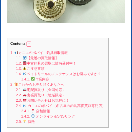
Contents
1.
カニエのポパイ 釣具買取情報
1.1.
【最近の買取情報】
1.2.
中古釣具の買取は随時受付中！
1.3.
ご注意事項
1.4.
ベイトリールのメンテナンスはお済みですか？
1.4.1.
作業内容
2.
これからお売り頂くあなたへ
2.1.
宅配買取り（全国対応）
2.2.
出張買取り（地域限定）
2.3.
お問い合わせはお気軽に！
2.4.
カニエのポパイ（名古屋の釣具高価買取専門店）
2.4.1.
店舗情報
2.4.2.
オンライン＆SNSリンク
2.5.
特徴