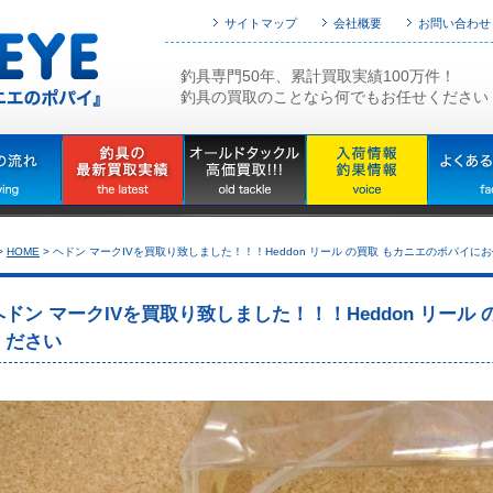
サイトマップ
会社概要
お問い合わせ
釣具専門50年、累計買取実績100万件！
釣具の買取のことなら何でもお任せください
>
HOME
>
ヘドン マークIVを買取り致しました！！！Heddon リール の買取 もカニエのポパイに
ヘドン マークIVを買取り致しました！！！Heddon リール
ください