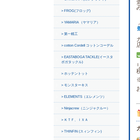
FROG(フロッグ)
YAMARIA （ヤマリア）
第一精工
cotton Cordell コットンコーデル
EASTABOGA TACKLE(イースタ
ボガタックル)
ホッテントット
モンスターキス
ELEMENTS（エレメンツ）
Ninjacrew（ニンジャクルー）
ＫＴＦ、ＩＸＡ
THINFIN (スィンフィン)