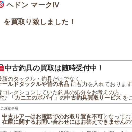
ヘドン マークIV
を買取り致しました！
中古釣具の買取は随時受付中！
最新のタックル・釣具だけでなく、
オールドタックルや昔の名品
にも力を入れておりま
昔コレクションしていた釣具の処分をお考えの方、
ぜひ
「カニエのポパイ」の中古釣具買取サービス
を
ご注意事項
・
中古ルアーはお電話でのお取り置き不可
となってお
・
在庫に関するお問い合わせにはお答えできません
の