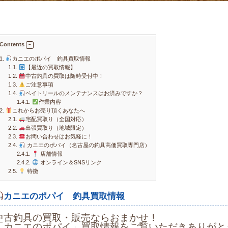
Contents
1.
カニエのポパイ 釣具買取情報
1.1.
【最近の買取情報】
1.2.
中古釣具の買取は随時受付中！
1.3.
ご注意事項
1.4.
ベイトリールのメンテナンスはお済みですか？
1.4.1.
作業内容
2.
これからお売り頂くあなたへ
2.1.
宅配買取り（全国対応）
2.2.
出張買取り（地域限定）
2.3.
お問い合わせはお気軽に！
2.4.
カニエのポパイ（名古屋の釣具高価買取専門店）
2.4.1.
店舗情報
2.4.2.
オンライン＆SNSリンク
2.5.
特徴
カニエのポパイ 釣具買取情報
中古釣具の買取・販売ならおまかせ！
「カニエのポパイ」買取情報をご覧いただきありがと