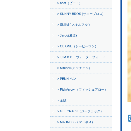
beat（ビート）
SUNNY BROS (サニーブロス)
Skillful ( スキルフル )
Ja-do(邪道)
CB ONE（シービーワン）
ＵＭＣＯ ウォーターフォード
Mitchell (ミッチェル）
PENN ペン
FishArrow （フィッシュアロー）
金鯱
GEECRACK（ジークラック）
MADNESS（マドネス）