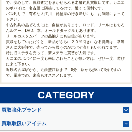
で、安心して、買取査定をまかせられる老舗釣具買取店です。カニエ
のポパイは、名古屋に隣接してるので、近くて便利です。
バス釣りで、有名な大江川、琵琶湖の行き帰りにも、お気軽によって
下さい。
中古釣具の品ぞろえには、自信があります。ロッド、リールはもちろ
んルアー、DVD、本、オールドタックルもあります。
リールカスタムパーツの品揃えにも自信があります。
買取をしていただくと、新品がさらに２０％引きになる特典は、常連
さんに大好評で、売ってから買うのがポパイ流ともいわれてます。
特に旧ステラを売って、新ステラに買替が人気です。
カニエのポパイに一度も来店されたことが無い方は、ぜひ一度、遊び
に来て下さい。
近鉄名古屋駅から、近鉄蟹江駅まで、8分、駅から歩いて3分ですの
で、電車での、来店もオススメします。
買取強化ブランド
買取取扱いアイテム