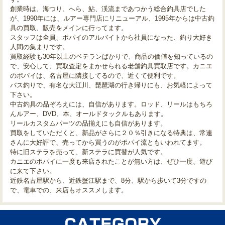
創業時は、海つり、へら、鮎、渓流まであつかう総合釣具店でした
が、1990年には、ルアー専門店にリニューアル、1995年からは中古釣
具の買取、販売をメインに行ってます。
スタッフは全員、ポパイのアルバイトから社員になった、釣り大好き
人間の集まりです。
買取経験も30年以上のベテランばかりで、商品の価値を知っているの
で、安心して、買取査定をまかせられる老舗釣具買取店です。カニエ
のポパイは、名古屋に隣接してるので、近くて便利です。
バス釣りで、有名な大江川、琵琶湖の行き帰りにも、お気軽によって
下さい。
中古釣具の品ぞろえには、自信があります。ロッド、リールはもちろ
んルアー、DVD、本、オールドタックルもあります。
リールカスタムパーツの品揃えにも自信があります。
買取をしていただくと、新品がさらに２０％引きになる特典は、常連
さんに大好評で、売ってから買うのがポパイ流ともいわれてます。
特に旧ステラを売って、新ステラに買替が人気です。
カニエのポパイに一度も来店されたことが無い方は、ぜひ一度、遊び
に来て下さい。
近鉄名古屋駅から、近鉄蟹江駅まで、8分、駅から歩いて3分ですの
で、電車での、来店もオススメします。