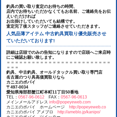
釣具の買い取り査定のお待ちの時間、
店内でお待ちいただかなくてもお名前、ご連絡先をお伝
えいただければ
お出掛けしていただいても結構です。
査定完了後スタッフがご連絡させていただきます。
人気品薄アイテム 中古釣具買取り優先販売させ
ていただいております!
詳細は店頭でのみの告知になりますので店頭へご来店時
にご確認お願い致します。
＝＝＝＝＝＝＝＝＝＝＝＝＝＝＝＝＝＝＝＝＝＝＝＝＝
＝＝＝
釣具、中古釣具、オールドタックル買い取り専門店
名古屋のつり具高価買取りなら
カニエのポパイ
〒497-0034
愛知県海部郡蟹江町本町11丁目50番地
TEL：
0567-96-0612
FAX：
0567-96-0613
メインメールアドレス
info@popeyeweb.com
カニエのポパイ ホームページ
http://popeyeweb.co
カニエのポパイ アメブロ
http://ameblo.jp/kanipo/
カニエのポパイ ツイッター