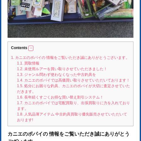
Contents
1.
カニエのポパイの 情報をご覧いただき誠にありがとうございます。
1.1.
買取情報
1.2.
未使用ルアーを買い取りさせていただきました！
1.3.
ジャンル問わず使わなくなった中古釣具を
1.4.
カニエのポパイでは高価買い取りさせていただいております！
1.5.
処分にお困りな釣具、カニエのポパイが大切に査定させていた
だきます。
1.6.
長年続くすごくお得な買い替え割引システム！
1.7.
カニエのポパイでは宅配買取り、出張買取りに力を入れており
ます。
1.8.
人気品薄アイテム 中古釣具買取り優先販売させていただいて
おります!
カニエのポパイの 情報をご覧いただき誠にありがとう