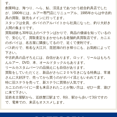
す。
創業時は、海つり、へら、鮎、渓流まであつかう総合釣具店でした
が、1990年には、ルアー専門店にリニューアル、1995年からは中古釣
具の買取、販売をメインに行ってます。
スタッフは全員、ポパイのアルバイトから社員になった、釣り大好き
人間の集まりです。
買取経験も30年以上のベテランばかりで、商品の価値を知っているの
で、安心して、買取査定をまかせられる老舗釣具買取店です。カニエ
のポパイは、名古屋に隣接してるので、近くて便利です。
バス釣りで、有名な大江川、琵琶湖の行き帰りにも、お気軽によって
下さい。
中古釣具の品ぞろえには、自信があります。ロッド、リールはもちろ
んルアー、DVD、本、オールドタックルもあります。
リールカスタムパーツの品揃えにも自信があります。
買取をしていただくと、新品がさらに２０％引きになる特典は、常連
さんに大好評で、売ってから買うのがポパイ流ともいわれてます。
特に旧ステラを売って、新ステラに買替が人気です。
カニエのポパイに一度も来店されたことが無い方は、ぜひ一度、遊び
に来て下さい。
近鉄名古屋駅から、近鉄蟹江駅まで、8分、駅から歩いて3分ですの
で、電車での、来店もオススメします。