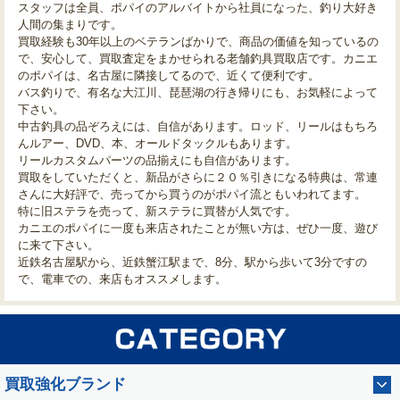
スタッフは全員、ポパイのアルバイトから社員になった、釣り大好き
人間の集まりです。
買取経験も30年以上のベテランばかりで、商品の価値を知っているの
で、安心して、買取査定をまかせられる老舗釣具買取店です。カニエ
のポパイは、名古屋に隣接してるので、近くて便利です。
バス釣りで、有名な大江川、琵琶湖の行き帰りにも、お気軽によって
下さい。
中古釣具の品ぞろえには、自信があります。ロッド、リールはもちろ
んルアー、DVD、本、オールドタックルもあります。
リールカスタムパーツの品揃えにも自信があります。
買取をしていただくと、新品がさらに２０％引きになる特典は、常連
さんに大好評で、売ってから買うのがポパイ流ともいわれてます。
特に旧ステラを売って、新ステラに買替が人気です。
カニエのポパイに一度も来店されたことが無い方は、ぜひ一度、遊び
に来て下さい。
近鉄名古屋駅から、近鉄蟹江駅まで、8分、駅から歩いて3分ですの
で、電車での、来店もオススメします。
買取強化ブランド