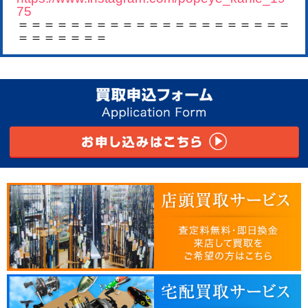
75
＝＝＝＝＝＝＝＝＝＝＝＝＝＝＝＝＝＝＝＝＝
＝＝＝＝＝＝＝