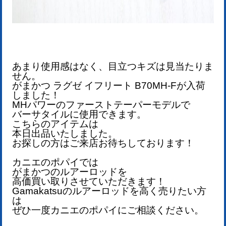
あまり使用感はなく、目立つキズは見当たりま
せん。
がまかつ ラグゼ イフリート B70MH-F
が
入荷
しました！
MHパワーのファーストテーパーモデルで
バーサタイルに使用できます。
こちらのアイテムは
本日出品いたしました。
お探しの方はご来店お待ちしております！
カニエのポパイでは
がまかつのルアーロッドを
高価買い取りさせていただきます！
Gamakatsu
のルアー
ロッドを
高く売りたい方
は
ぜひ一度カニエのポパイにご相談ください。