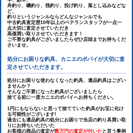
舟釣り、磯釣り、筏釣り、投げ釣り、落とし込みなどな
ど、
釣りというジャンルならどんなジャンルでも
中古釣具査定歴10年以上のベテランスタッフが一点一
点大切に査定させていただき
高価買い取りさせていただきます！
ご不要な釣具がございましたらぜひ店頭までお持ちくだ
さいませ。
処分にお困りな釣具、カニエのポパイが大切に査
定させていただきます。
処分にお困りな使わなくなった釣具、遺品釣具はござい
ませんか？
そんなご不要になった釣具がございましたら
捨てる前に一度カニエのポパイへお持ちください。
1円にもならないと思って捨てていた釣具がお宝に化け
る可能性がございます!
過去にも遺品釣具の処分にお困りで当店の釣り具買い取
りにお持ちいただいた
お客様の商品の査定が
数万円の査定が付いた
と言う事例