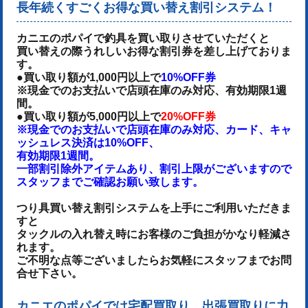
長年続くすごくお得な買い替え割引システム！
カニエのポパイで釣具を買い取りさせていただくと
買い替えの際うれしいお得な割引券を差し上げておりま
す。
●買い取り額が1,000円以上で
10%OFF券
※現金でのお支払いで店頭在庫のみ対応、有効期限1週
間。
●買い取り額が5,000円以上で
20%OFF券
※現金でのお支払いで店頭在庫のみ対応、カード、キャ
ッシュレス決済は10%OFF、
有効期限1週間。
一部割引除外アイテムあり、割引上限がございますので
スタッフまでご確認お願い致します。
つり具買い替え割引システムを上手にご利用いただきま
すと
タックルの入れ替え時にお客様のご負担がかなり軽減さ
れます。
ご不明な点等ございましたらお気軽にスタッフまでお問
合せ下さい。
カニエのポパイでは宅配買取り、出張買取りに力