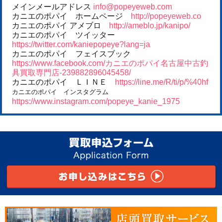
メインメールアドレス
info@popeyeweb.com
カニエのポパイ ホームページ
http://popeyeweb.co
カニエのポパイ アメブロ
http://ameblo.jp/kanipo/
カニエのポパイ ツイッター
https://twitter.com/kaniepopeye?lang=ja
カニエのポパイ フェイスブック
https://www.facebook.com/カニエのポパイ名古屋中古釣
具買取専門店-239882896045458/
カニエのポパイ ＬＩＮＥ
https://line.me/R/ti/p/%40hf
カニエのポパイ インスタグラム
https://www.instagram.com/popeye_kanie_1975