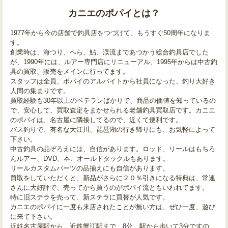
カニエのポパイとは？
1977年から今の店舗で釣具店をつづけて、もうすぐ50周年になりま
す。
創業時は、海つり、へら、鮎、渓流まであつかう総合釣具店でした
が、1990年には、ルアー専門店にリニューアル、1995年からは中古釣
具の買取、販売をメインに行ってます。
スタッフは全員、ポパイのアルバイトから社員になった、釣り大好き
人間の集まりです。
買取経験も30年以上のベテランばかりで、商品の価値を知っているの
で、安心して、買取査定をまかせられる老舗釣具買取店です。カニエ
のポパイは、名古屋に隣接してるので、近くて便利です。
バス釣りで、有名な大江川、琵琶湖の行き帰りにも、お気軽によって
下さい。
中古釣具の品ぞろえには、自信があります。ロッド、リールはもちろ
んルアー、DVD、本、オールドタックルもあります。
リールカスタムパーツの品揃えにも自信があります。
買取をしていただくと、新品がさらに２０％引きになる特典は、常連
さんに大好評で、売ってから買うのがポパイ流ともいわれてます。
特に旧ステラを売って、新ステラに買替が人気です。
カニエのポパイに一度も来店されたことが無い方は、ぜひ一度、遊び
に来て下さい。
近鉄名古屋駅から、近鉄蟹江駅まで、8分、駅から歩いて3分ですの