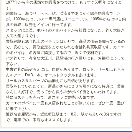
1977年から今の店舗で釣具店をつづけて、もうすぐ50周年になりま
す。
創業時は、海つり、へら、鮎、渓流まであつかう総合釣具店でした
が、1990年には、ルアー専門店にリニューアル、1995年からは中古釣
具の買取、販売をメインに行ってます。
スタッフは全員、ポパイのアルバイトから社員になった、釣り大好き
人間の集まりです。
買取経験も30年以上のベテランばかりで、商品の価値を知っているの
で、安心して、買取査定をまかせられる老舗釣具買取店です。カニエ
のポパイは、名古屋に隣接してるので、近くて便利です。
バス釣りで、有名な大江川、琵琶湖の行き帰りにも、お気軽によって
下さい。
中古釣具の品ぞろえには、自信があります。ロッド、リールはもちろ
んルアー、DVD、本、オールドタックルもあります。
リールカスタムパーツの品揃えにも自信があります。
買取をしていただくと、新品がさらに２０％引きになる特典は、常連
さんに大好評で、売ってから買うのがポパイ流ともいわれてます。
特に旧ステラを売って、新ステラに買替が人気です。
カニエのポパイに一度も来店されたことが無い方は、ぜひ一度、遊び
に来て下さい。
近鉄名古屋駅から、近鉄蟹江駅まで、8分、駅から歩いて3分ですの
で、電車での、来店もオススメします。