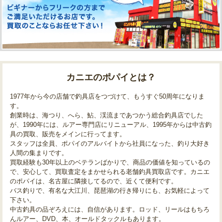
カニエのポパイとは？
1977年から今の店舗で釣具店をつづけて、もうすぐ50周年になりま
す。
創業時は、海つり、へら、鮎、渓流まであつかう総合釣具店でした
が、1990年には、ルアー専門店にリニューアル、1995年からは中古釣
具の買取、販売をメインに行ってます。
スタッフは全員、ポパイのアルバイトから社員になった、釣り大好き
人間の集まりです。
買取経験も30年以上のベテランばかりで、商品の価値を知っているの
で、安心して、買取査定をまかせられる老舗釣具買取店です。カニエ
のポパイは、名古屋に隣接してるので、近くて便利です。
バス釣りで、有名な大江川、琵琶湖の行き帰りにも、お気軽によって
下さい。
中古釣具の品ぞろえには、自信があります。ロッド、リールはもちろ
んルアー、DVD、本、オールドタックルもあります。