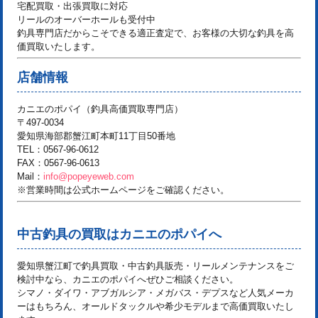
宅配買取・出張買取に対応
リールのオーバーホールも受付中
釣具専門店だからこそできる適正査定で、お客様の大切な釣具を高
価買取いたします。
店舗情報
カニエのポパイ（釣具高価買取専門店）
〒497-0034
愛知県海部郡蟹江町本町11丁目50番地
TEL：0567-96-0612
FAX：0567-96-0613
Mail：
info@popeyeweb.com
※営業時間は公式ホームページをご確認ください。
中古釣具の買取はカニエのポパイへ
愛知県蟹江町で
釣具買取・中古釣具販売・リールメンテナンス
をご
検討中なら、カニエのポパイへぜひご相談ください。
シマノ・ダイワ・アブガルシア・メガバス・デプスなど人気メーカ
ーはもちろん、オールドタックルや希少モデルまで高価買取いたし