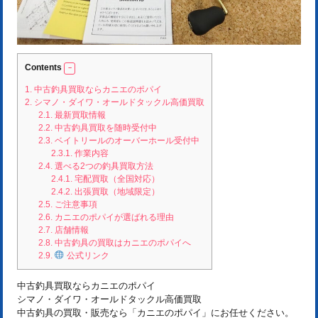
Contents
1.
中古釣具買取ならカニエのポパイ
2.
シマノ・ダイワ・オールドタックル高価買取
2.1.
最新買取情報
2.2.
中古釣具買取を随時受付中
2.3.
ベイトリールのオーバーホール受付中
2.3.1.
作業内容
2.4.
選べる2つの釣具買取方法
2.4.1.
宅配買取（全国対応）
2.4.2.
出張買取（地域限定）
2.5.
ご注意事項
2.6.
カニエのポパイが選ばれる理由
2.7.
店舗情報
2.8.
中古釣具の買取はカニエのポパイへ
2.9.
公式リンク
中古釣具買取ならカニエのポパイ
シマノ・ダイワ・オールドタックル高価買取
中古釣具の買取・販売なら「カニエのポパイ」にお任せください。