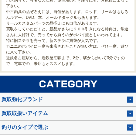
バス釣りで、有名な大江川、琵琶湖の行き帰りにも、お気軽によって
下さい。
中古釣具の品ぞろえには、自信があります。ロッド、リールはもちろ
んルアー、DVD、本、オールドタックルもあります。
リールカスタムパーツの品揃えにも自信があります。
買取をしていただくと、新品がさらに２０％引きになる特典は、常連
さんに大好評で、売ってから買うのがポパイ流ともいわれてます。
特に旧ステラを売って、新ステラに買替が人気です。
カニエのポパイに一度も来店されたことが無い方は、ぜひ一度、遊び
に来て下さい。
近鉄名古屋駅から、近鉄蟹江駅まで、8分、駅から歩いて3分ですの
で、電車での、来店もオススメします。
買取強化ブランド
買取取扱いアイテム
釣りのタイプで選ぶ