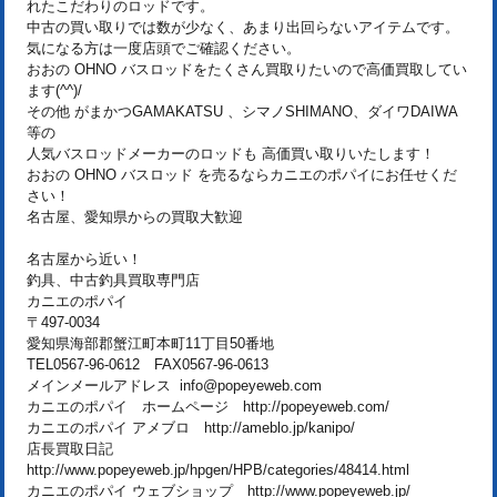
れたこだわりのロッドです。
中古の買い取りでは数が少なく、あまり出回らないアイテムです。
気になる方は一度店頭でご確認ください。
おおの OHNO バスロッドをたくさん買取りたいので高価買取してい
ます(^^)/
その他 がまかつGAMAKATSU 、シマノSHIMANO、ダイワDAIWA
等の
人気バスロッドメーカーのロッドも 高価買い取りいたします！
おおの OHNO バスロッド を売るならカニエのポパイにお任せくだ
さい！
名古屋、愛知県からの買取大歓迎
名古屋から近い！
釣具、中古釣具買取専門店
カニエのポパイ
〒497-0034
愛知県海部郡蟹江町本町11丁目50番地
TEL0567-96-0612 FAX0567-96-0613
メインメールアドレス info@popeyeweb.com
カニエのポパイ ホームページ http://popeyeweb.com/
カニエのポパイ アメブロ http://ameblo.jp/kanipo/
店長買取日記
http://www.popeyeweb.jp/hpgen/HPB/categories/48414.html
カニエのポパイ ウェブショップ http://www.popeyeweb.jp/