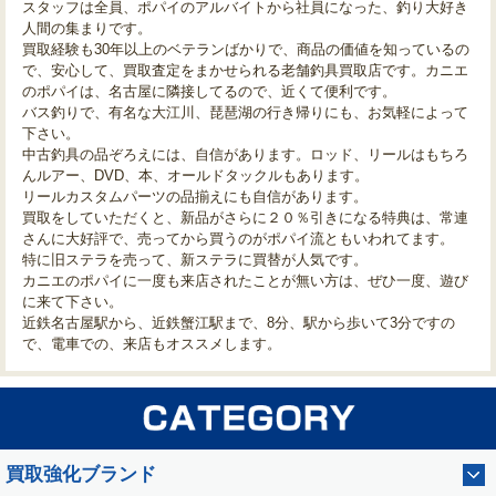
スタッフは全員、ポパイのアルバイトから社員になった、釣り大好き
人間の集まりです。
買取経験も30年以上のベテランばかりで、商品の価値を知っているの
で、安心して、買取査定をまかせられる老舗釣具買取店です。カニエ
のポパイは、名古屋に隣接してるので、近くて便利です。
バス釣りで、有名な大江川、琵琶湖の行き帰りにも、お気軽によって
下さい。
中古釣具の品ぞろえには、自信があります。ロッド、リールはもちろ
んルアー、DVD、本、オールドタックルもあります。
リールカスタムパーツの品揃えにも自信があります。
買取をしていただくと、新品がさらに２０％引きになる特典は、常連
さんに大好評で、売ってから買うのがポパイ流ともいわれてます。
特に旧ステラを売って、新ステラに買替が人気です。
カニエのポパイに一度も来店されたことが無い方は、ぜひ一度、遊び
に来て下さい。
近鉄名古屋駅から、近鉄蟹江駅まで、8分、駅から歩いて3分ですの
で、電車での、来店もオススメします。
買取強化ブランド