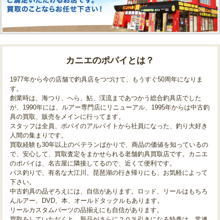
カニエのポパイとは？
1977年から今の店舗で釣具店をつづけて、もうすぐ50周年になりま
す。
創業時は、海つり、へら、鮎、渓流まであつかう総合釣具店でした
が、1990年には、ルアー専門店にリニューアル、1995年からは中古釣
具の買取、販売をメインに行ってます。
スタッフは全員、ポパイのアルバイトから社員になった、釣り大好き
人間の集まりです。
買取経験も30年以上のベテランばかりで、商品の価値を知っているの
で、安心して、買取査定をまかせられる老舗釣具買取店です。カニエ
のポパイは、名古屋に隣接してるので、近くて便利です。
バス釣りで、有名な大江川、琵琶湖の行き帰りにも、お気軽によって
下さい。
中古釣具の品ぞろえには、自信があります。ロッド、リールはもちろ
んルアー、DVD、本、オールドタックルもあります。
リールカスタムパーツの品揃えにも自信があります。
買取をしていただくと、新品がさらに２０％引きになる特典は、常連