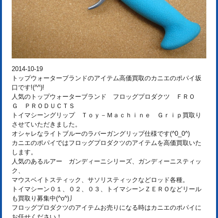
2014-10-19
トップウォーターブランドのアイテム高価買取のカニエのポパイ坂
口です!(^^)!
人気のトップウォーターブランド フロッグプロダクツ ＦＲＯ
Ｇ ＰＲＯＤＵＣＴＳ
トイマシーングリップ Ｔｏｙ－Ｍａｃｈｉｎｅ Ｇｒｉｐ買取り
させていただきました。
オシャレなライトブルーのラバーガングリップ仕様です(^0_0^)
カニエのポパイではフロッグプロダクツのアイテムを高価買取いた
します。
人気のあるルアー ガンディーニシリーズ、ガンディーニスティッ
ク、
マウスベイトスティック、サソリスティックなどロッド各種。
トイマシーン０１、０２、０３、トイマシーンＺＥＲＯなどリール
も買取り募集中(^o^)丿
フロッグプロダクツのアイテムお売りになる時はカニエのポパイに
お任せください！