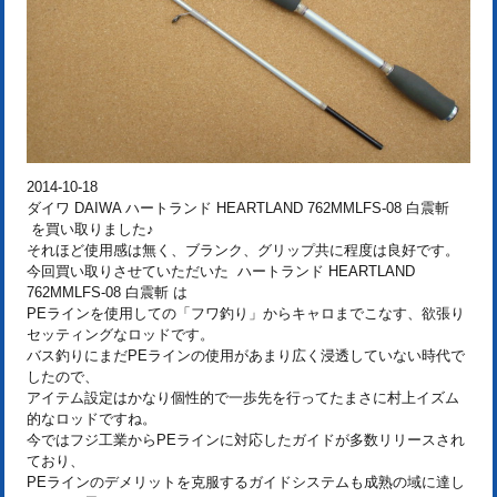
2014-10-18
ダイワ DAIWA ハートランド HEARTLAND 762MMLFS-08 白震斬
を買い取りました♪
それほど使用感は無く、ブランク、グリップ共に程度は良好です。
今回買い取りさせていただいた ハートランド HEARTLAND
762MMLFS-08 白震斬 は
PEラインを使用しての「フワ釣り」からキャロまでこなす、欲張り
セッティングなロッドです。
バス釣りにまだPEラインの使用があまり広く浸透していない時代で
したので、
アイテム設定はかなり個性的で一歩先を行ってたまさに村上イズム
的なロッドですね。
今ではフジ工業からPEラインに対応したガイドが多数リリースされ
ており、
PEラインのデメリットを克服するガイドシステムも成熟の域に達し