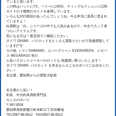
ていると思います。
この時はバットにYS、ベリーにLNSG、ティップセクションにLDB
ガイドの３種類のガイドを使用しています。
いろんな試行錯誤があったんでしょうね。今は本当に道具に恵まれ
ていますよ！
白震斬は「白」シリーズの中でも人気があるので、中古で入って来
づらいアイテムです。
気になる方は一度店頭でご確認ください。
ダイワ DAIWA バスロッドをたくさん買取りたいので高価買取して
います(^^)/
その他 シマノSHIMANO、エバーグリーン EVERGREEN、メガバ
ス MEGABASS 等の
人気バスロッドメーカーのロッドも 高価買い取りいたします！
ダイワ DAIWA バスロッド を売るならカニエのポパイにお任せくだ
さい！
名古屋、愛知県からの買取大歓迎
名古屋から近い！
釣具、中古釣具買取専門店
カニエのポパイ
〒497-0034
愛知県海部郡蟹江町本町11丁目50番地
TEL0567-96-0612 FAX0567-96-0613