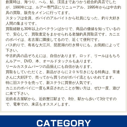
創業時は、海つり、へら、鮎、渓流まであつかう総合釣具店でした
が、1990年には、ルアー専門店にリニューアル、1995年からは中古釣
具の買取、販売をメインに行ってます。
スタッフは全員、ポパイのアルバイトから社員になった、釣り大好き
人間の集まりです。
買取経験も30年以上のベテランばかりで、商品の価値を知っているの
で、安心して、買取査定をまかせられる老舗釣具買取店です。カニエ
のポパイは、名古屋に隣接してるので、近くて便利です。
バス釣りで、有名な大江川、琵琶湖の行き帰りにも、お気軽によって
下さい。
中古釣具の品ぞろえには、自信があります。ロッド、リールはもちろ
んルアー、DVD、本、オールドタックルもあります。
リールカスタムパーツの品揃えにも自信があります。
買取をしていただくと、新品がさらに２０％引きになる特典は、常連
さんに大好評で、売ってから買うのがポパイ流ともいわれてます。
特に旧ステラを売って、新ステラに買替が人気です。
カニエのポパイに一度も来店されたことが無い方は、ぜひ一度、遊び
に来て下さい。
近鉄名古屋駅から、近鉄蟹江駅まで、8分、駅から歩いて3分ですの
で、電車での、来店もオススメします。