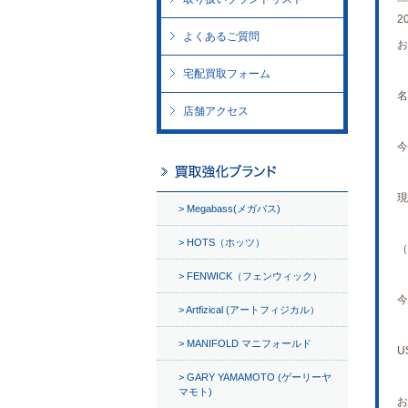
2
よくあるご質問
お
宅配買取フォーム
名
店舗アクセス
今
現
Megabass(メガバス)
HOTS（ホッツ）
（
FENWICK（フェンウィック）
今
Artfizical (アートフィジカル）
MANIFOLD マニフォールド
U
GARY YAMAMOTO (ゲーリーヤ
マモト)
お