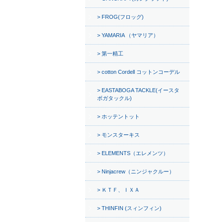
FROG(フロッグ)
YAMARIA （ヤマリア）
第一精工
cotton Cordell コットンコーデル
EASTABOGA TACKLE(イースタ
ボガタックル)
ホッテントット
モンスターキス
ELEMENTS（エレメンツ）
Ninjacrew（ニンジャクルー）
ＫＴＦ、ＩＸＡ
THINFIN (スィンフィン)