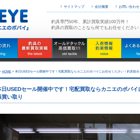
サイトマップ
会社概要
お問い合わせ
釣具専門50年、累計買取実績100万件！
釣具の買取のことなら何でもお任せください
>
HOME
>
本日USEDセール開催中です！宅配買取ならカニエのポパイにお任せください！釣具処分
本日USEDセール開催中です！宅配買取ならカニエのポパ
張買い取り