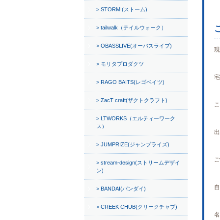
STORM (ストーム)
tailwalk（テイルウォーク）
OBASSLIVE(オーバスライブ)
現
モリタプロダクツ
宅
RAGO BAITS(レゴベイツ)
ZacT craft(ザクトクラフト)
こ
LTWORKS（エルティーワーク
ス）
出
JUMPRIZE(ジャンプライズ)
ご
stream-design(ストリームデザイ
ン)
自
BANDAI(バンダイ)
CREEK CHUB(クリークチャブ)
名