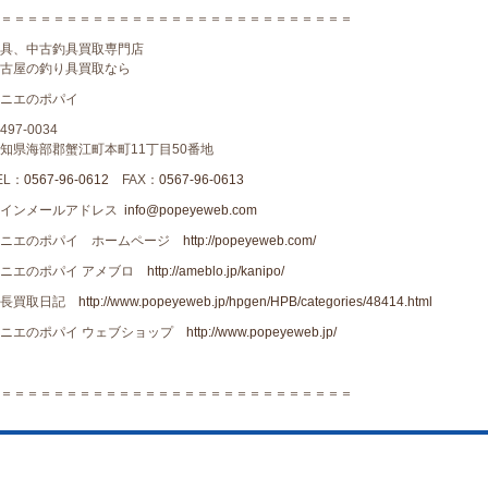
＝＝＝＝＝＝＝＝＝＝＝＝＝＝＝＝＝＝＝＝＝＝＝＝＝＝＝
具、中古釣具買取専門店
古屋の釣り具買取なら
ニエのポパイ
497-0034
知県海部郡蟹江町本町11丁目50番地
EL：
0567-96-0612
FAX：
0567-96-0613
メインメールアドレス
info@popeyeweb.com
カニエのポパイ ホームページ
http://popeyeweb.com/
カニエのポパイ アメブロ
http://ameblo.jp/kanipo/
店長買取日記
http://www.popeyeweb.jp/hpgen/HPB/categories/48414.html
カニエのポパイ ウェブショップ
http://www.popeyeweb.jp/
＝＝＝＝＝＝＝＝＝＝＝＝＝＝＝＝＝＝＝＝＝＝＝＝＝＝＝