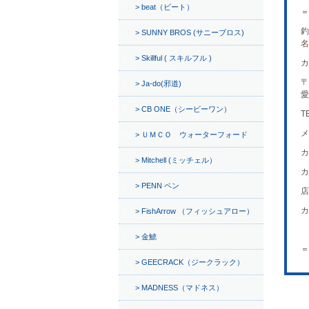
beat（ビート）
＝
釣
SUNNY BROS (サニーブロス)
名
Skillful ( スキルフル )
カ
〒
Ja-do(邪道)
愛
CB ONE（シービーワン）
T
ＵＭＣＯ ウォーターフォード
Mitchell (ミッチェル）
PENN ペン
FishArrow （フィッシュアロー）
金鯱
＝
GEECRACK（ジークラック）
MADNESS（マドネス）