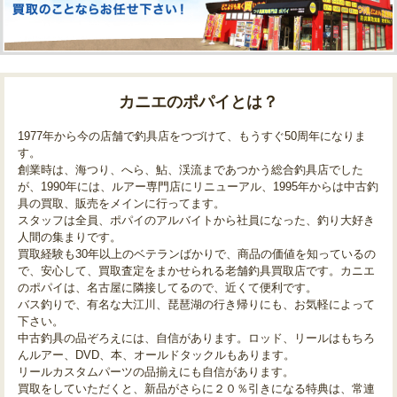
カニエのポパイとは？
1977年から今の店舗で釣具店をつづけて、もうすぐ50周年になりま
す。
創業時は、海つり、へら、鮎、渓流まであつかう総合釣具店でした
が、1990年には、ルアー専門店にリニューアル、1995年からは中古釣
具の買取、販売をメインに行ってます。
スタッフは全員、ポパイのアルバイトから社員になった、釣り大好き
人間の集まりです。
買取経験も30年以上のベテランばかりで、商品の価値を知っているの
で、安心して、買取査定をまかせられる老舗釣具買取店です。カニエ
のポパイは、名古屋に隣接してるので、近くて便利です。
バス釣りで、有名な大江川、琵琶湖の行き帰りにも、お気軽によって
下さい。
中古釣具の品ぞろえには、自信があります。ロッド、リールはもちろ
んルアー、DVD、本、オールドタックルもあります。
リールカスタムパーツの品揃えにも自信があります。
買取をしていただくと、新品がさらに２０％引きになる特典は、常連