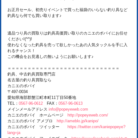
お正月セール、初売りイベントで買った福袋のいらない釣り具など
釣具なら何でも買い取ります♪
遺品つり具の買取りは釣具高価買い取りのカニエのポパイにお任せ
ください!(^^)!
使わなくなった釣具を売って欲しかったあの人気タックルを手に入
れるチャンス！
この機会をお見逃しの無いようにお願いします♪
＝＝＝＝＝＝＝＝＝＝＝＝＝＝＝＝＝＝＝＝＝＝＝＝＝＝＝＝
釣具、中古釣具買取専門店
名古屋の釣り具買取なら
カニエのポパイ
〒497-0034
愛知県海部郡蟹江町本町11丁目50番地
TEL：
0567-96-0612
FAX：
0567-96-0613
メインメールアドレス
info@popeyeweb.com
カニエのポパイ ホームページ
http://popeyeweb.com/
カニエのポパイ アメブロ
http://ameblo.jp/kanipo/
カニエのポパイ ツイッター
https://twitter.com/kaniepopeye?
lang=ja