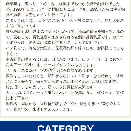
創業時は、海つり、へら、鮎、渓流まであつかう総合釣具店でした
が、1990年には、ルアー専門店にリニューアル、1995年からは中古釣
具の買取、販売をメインに行ってます。
スタッフは全員、ポパイのアルバイトから社員になった、釣り大好き
人間の集まりです。
買取経験も30年以上のベテランばかりで、商品の価値を知っているの
で、安心して、買取査定をまかせられる老舗釣具買取店です。カニエ
のポパイは、名古屋に隣接してるので、近くて便利です。
バス釣りで、有名な大江川、琵琶湖の行き帰りにも、お気軽によって
下さい。
中古釣具の品ぞろえには、自信があります。ロッド、リールはもちろ
んルアー、DVD、本、オールドタックルもあります。
リールカスタムパーツの品揃えにも自信があります。
買取をしていただくと、新品がさらに２０％引きになる特典は、常連
さんに大好評で、売ってから買うのがポパイ流ともいわれてます。
特に旧ステラを売って、新ステラに買替が人気です。
カニエのポパイに一度も来店されたことが無い方は、ぜひ一度、遊び
に来て下さい。
近鉄名古屋駅から、近鉄蟹江駅まで、8分、駅から歩いて3分ですの
で、電車での、来店もオススメします。