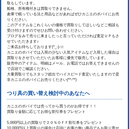
取もしています。
船検、所有権付きは買取りできません。
倉庫で眠っている法と用品などがあればぜひカニエのポパイにお売
りください。
このアイテムをこれくらいの価格で買取りしてほしいなどご相談も
受け付けますのでせひお問い合わせください。
ブログをみて売りに来ましたっと言っていただければ査定ＵＰもさ
せていただきます♪
ご来店お待ちしております(^_-)-☆
カニエのポパイでは入荷の少ない人気アイテムなど入荷した場合は
買取りをさせていただいたお客様に優先で販売しています。
販売中のアイテム、明細はメール、お電話ではお答えできませんの
で店頭でご確認ください。
大量買取りでもスタッフ総出でハイスピード査定いたしますので是
非カニエのポパイにお売りください(*^-^*)
つり具の買い替え検討中のあなたへ
カニエのポパイでは売ってから買うのがお得です！！
買取り金額に応じてお得な割引券をプレゼント
5,000円以上の買取りで２０％ＯＦＦ割引券をプレゼント
10,000円以上買取りの場合は店頭に在庫の無い商品でもお取り寄せ