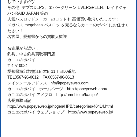
しています(^^)/
その他 デプスDEPS、エバーグリーン EVERGREEN、レイドジャ
パンRAID JAPAN 等の
人気バスロッドメーカーのロッドも 高価買い取りいたします！
メガバス megabass バスロッ を売るならカニエのポパイにお任せく
ださい！
名古屋、愛知県からの買取大歓迎
名古屋から近い！
釣具、中古釣具買取専門店
カニエのポパイ
〒497-0034
愛知県海部郡蟹江町本町11丁目50番地
TEL0567-96-0612 FAX0567-96-0613
メインメールアドレス info@popeyeweb.com
カニエのポパイ ホームページ http://popeyeweb.com/
カニエのポパイ アメブロ http://ameblo.jp/kanipo/
店長買取日記
http://www.popeyeweb.jp/hpgen/HPB/categories/48414.html
カニエのポパイ ウェブショップ http://www.popeyeweb.jp/