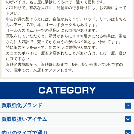
のポパイは、名古屋に隣接してるので、近くて便利です。
バス釣りで、有名な大江川、琵琶湖の行き帰りにも、お気軽によって
下さい。
中古釣具の品ぞろえには、自信があります。ロッド、リールはもちろ
んルアー、DVD、本、オールドタックルもあります。
リールカスタムパーツの品揃えにも自信があります。
買取をしていただくと、新品がさらに２０％引きになる特典は、常連
さんに大好評で、売ってから買うのがポパイ流ともいわれてます。
特に旧ステラを売って、新ステラに買替が人気です。
カニエのポパイに一度も来店されたことが無い方は、ぜひ一度、遊び
に来て下さい。
近鉄名古屋駅から、近鉄蟹江駅まで、8分、駅から歩いて3分ですの
で、電車での、来店もオススメします。
買取強化ブランド
買取取扱いアイテム
釣りのタイプで選ぶ