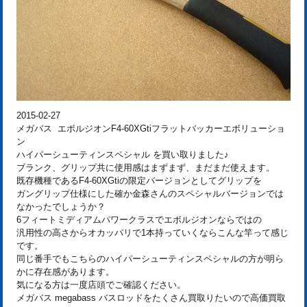
2015-02-27
メガバス エボルジオンF4-60XGtiフラットバッカーエボリューショ
ン
ハイパーシューティンスペシャル を買い取りました♪
ブランク、グリップ共に使用感はまずまず、まだまだ使えます。
既存機種であるF4-60XGtiの限定バージョンとしてグリップを
ガングリップ仕様にした確か金森さんのスペシャルバージョンでは
なかったでしょうか？
6フィートミディアムパワークラスでエボルジオンならではの
汎用性の高さからオカッパリで1本持っていくならこんな竿って感じ
です。
同じ番手でもこちらのハイパーシューティンスペシャルの方が明ら
かに存在感があります。
気になる方は一度店頭でご確認ください。
メガバス megabass バスロッドをたくさん買取りたいので高価買取