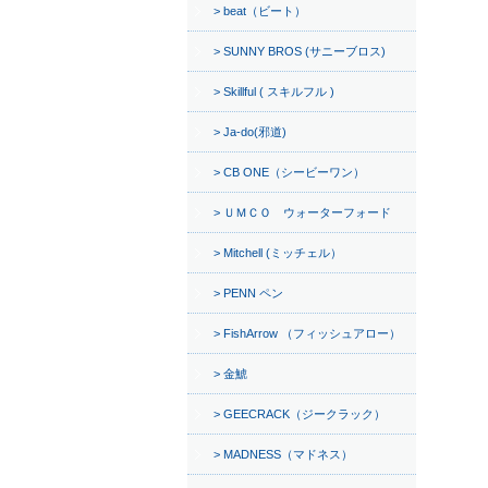
beat（ビート）
SUNNY BROS (サニーブロス)
Skillful ( スキルフル )
Ja-do(邪道)
CB ONE（シービーワン）
ＵＭＣＯ ウォーターフォード
Mitchell (ミッチェル）
PENN ペン
FishArrow （フィッシュアロー）
金鯱
GEECRACK（ジークラック）
MADNESS（マドネス）