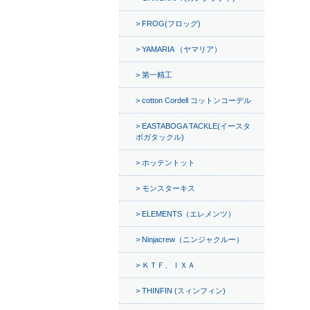
FROG(フロッグ)
YAMARIA （ヤマリア）
第一精工
cotton Cordell コットンコーデル
EASTABOGA TACKLE(イースタ
ボガタックル)
ホッテントット
モンスターキス
ELEMENTS（エレメンツ）
Ninjacrew（ニンジャクルー）
ＫＴＦ、ＩＸＡ
THINFIN (スィンフィン)