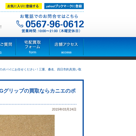
！
ニエのポパイにお任せください！三重、桑名、四日市釣具買い取
OGグリップの買取ならカニエのポ
2015年03月24日