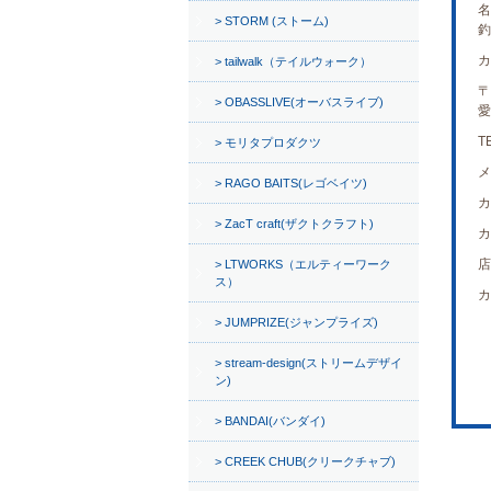
名
STORM (ストーム)
釣
カ
tailwalk（テイルウォーク）
〒
OBASSLIVE(オーバスライブ)
愛
T
モリタプロダクツ
メ
RAGO BAITS(レゴベイツ)
カ
ZacT craft(ザクトクラフト)
カ
店
LTWORKS（エルティーワーク
ス）
カ
JUMPRIZE(ジャンプライズ)
stream-design(ストリームデザイ
ン)
BANDAI(バンダイ)
CREEK CHUB(クリークチャブ)