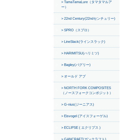
TamaTamaLure（タマタマルア
ー）
22nd Century(22ndセンチュリー)
SPRO（スプロ）
LineSlack(ラインスラック)
HARIMITSU(ハリミツ)
Bagley(バグリー)
オールド アブ
NORTH FORK COMPOSITES
（ノースフォークコンポジット）
G-nius(ジーニアス)
Eisvogel (アイスフォーゲル)
ECLIPSE ( エクリプス )
GANCRAFT(ガンクラフト)