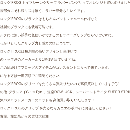
ロッグ FROG トイマシーングリップ ラバーガングリップオレンジを買い取りました
属部分にそれ程キズは無く、ラバー部分もキレイです。
ロッグ FROGのブランクはもちろんバットフェルール仕様なら
社製のブランクにも装着可能です。
ルクには無い派手な色使いができるのもラバーグリップならではですね。
っかりとしたグリップ力も魅力のひとつです。
ロッグ FROGは独創性の高いデザインと色使いで
のトップ系のメーカーより1歩抜き出ていますね。
この所続けてフロッグのアイテムがコンスタントに入って来ています。
になる方は一度店頭でご確認ください。
ロッグ FROGのグリップをたくさん買取りたいので高価買取しています(^^)/
の他 グラスアイGlass Eye 、道楽DOWLUCK、スーパーストライク SUPER STRI
気バスロッドメーカーのロッドも 高価買い取りいたします！
ロッグ FROGのグリップ を売るならカニエのポパイにお任せください！
古屋、愛知県からの買取大歓迎