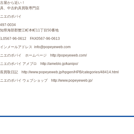
古屋から近い！
具、中古釣具買取専門店
ニエのポパイ
497-0034
知県海部郡蟹江町本町11丁目50番地
EL0567-96-0612 FAX0567-96-0613
インメールアドレス info@popeyeweb.com
ニエのポパイ ホームページ http://popeyeweb.com/
ニエのポパイ アメブロ http://ameblo.jp/kanipo/
長買取日記 http://www.popeyeweb.jp/hpgen/HPB/categories/48414.html
ニエのポパイ ウェブショップ http://www.popeyeweb.jp/