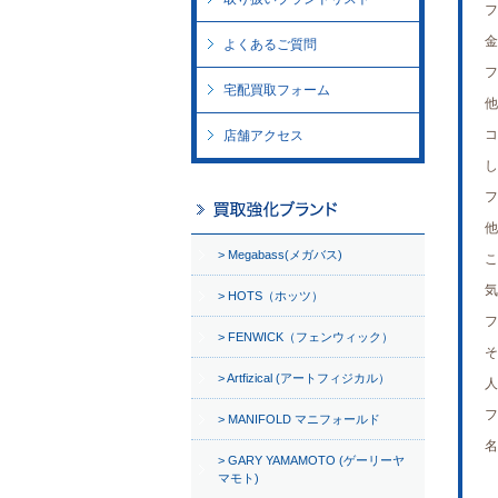
フ
金
よくあるご質問
フ
宅配買取フォーム
他
コ
店舗アクセス
し
フ
他
Megabass(メガバス)
こ
気
HOTS（ホッツ）
フ
FENWICK（フェンウィック）
そ
Artfizical (アートフィジカル）
人
フ
MANIFOLD マニフォールド
名
GARY YAMAMOTO (ゲーリーヤ
マモト)