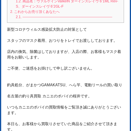
1.2.
商品名：ヴァルケインValkeIN ダーインスレイヴ 6’1ML Rev-
S、ダーインスレイヴ 6’2GL-F
2.
これからお売り頂くあなたへ
2.1.
—————————————————————————–
新型コロナウィルス感染拡大防止の対策として
スタッフのマスク着用、おつりをトレイでお渡ししております。
店内の換気、除菌はしておりますが、入店の際、お客様もマスク着
用をお願いします。
ご不便、ご迷惑をお掛けして申し訳ございません。
釣具処分、がまかつGAMAKATSU、へら竿、電動リールの買い取り
名古屋の釣り具買取 カニエのポパイの桜井です。
いつもカニエのポパイの買取情報をご覧頂き誠にありがとうござい
ます。
本日も、お客様から買取りさせていた商品をご紹介させて頂きま
す。