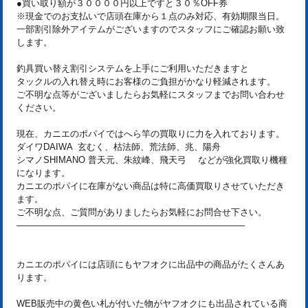
●買い取り額が３００００円以上ですと３０％OFF券
※現金でのお支払いで店頭在庫から１点のみ対応、有効期限当日。
一部割引除外アイテムがございますのでスタッフにご確認お願い致
します。
釣具買い替え割引システムを上手にご利用いただきますと
タックルの入れ替え時にお客様のご負担がかなり軽減されます。
ご不明な点等がございましたらお気軽にスタッフまでお問い合わせ
ください。
現在、カニエのポパイではへら竿の買取りに力を入れております。
ダイワDAIWA 玄むく、枯法師、荒法師、兆、陽舟
シマノSHIMANO 普天元、朱紋峰、飛天弓 などが強化買取り機種
になります。
カニエのポパイに在庫がない商品は特に高価買取りさせていただき
ます。
ご不明な点、ご質問がありましたらお気軽にお問合せ下さい。
—————————————————————————–
カニエのポパイには店頭にもヤフオクに出品中の商品がたくさんあ
ります。
WEB販売中の黄色い札が付いた物がヤフオクにも出品されている商