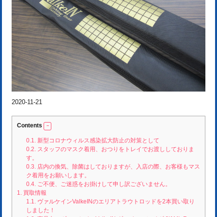
2020-11-21
Contents
0.1.
新型コロナウィルス感染拡大防止の対策として
0.2.
スタッフのマスク着用、おつりをトレイでお渡ししておりま
す。
0.3.
店内の換気、除菌はしておりますが、入店の際、お客様もマス
ク着用をお願いします。
0.4.
ご不便、ご迷惑をお掛けして申し訳ございません。
1.
買取情報
1.1.
ヴァルケインValkeINのエリアトラウトロッドを2本買い取り
しました！