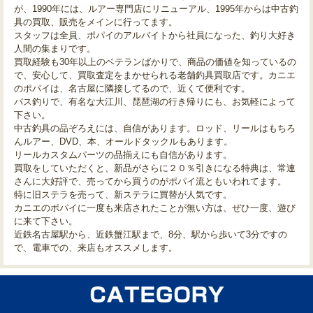
が、1990年には、ルアー専門店にリニューアル、1995年からは中古釣
具の買取、販売をメインに行ってます。
スタッフは全員、ポパイのアルバイトから社員になった、釣り大好き
人間の集まりです。
買取経験も30年以上のベテランばかりで、商品の価値を知っているの
で、安心して、買取査定をまかせられる老舗釣具買取店です。カニエ
のポパイは、名古屋に隣接してるので、近くて便利です。
バス釣りで、有名な大江川、琵琶湖の行き帰りにも、お気軽によって
下さい。
中古釣具の品ぞろえには、自信があります。ロッド、リールはもちろ
んルアー、DVD、本、オールドタックルもあります。
リールカスタムパーツの品揃えにも自信があります。
買取をしていただくと、新品がさらに２０％引きになる特典は、常連
さんに大好評で、売ってから買うのがポパイ流ともいわれてます。
特に旧ステラを売って、新ステラに買替が人気です。
カニエのポパイに一度も来店されたことが無い方は、ぜひ一度、遊び
に来て下さい。
近鉄名古屋駅から、近鉄蟹江駅まで、8分、駅から歩いて3分ですの
で、電車での、来店もオススメします。