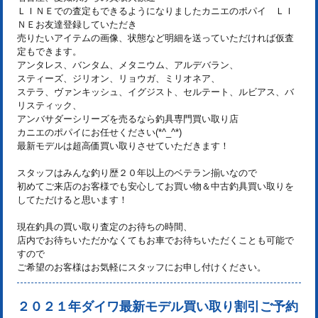
ＬＩＮＥでの査定もできるようになりましたカニエのポパイ ＬＩ
ＮＥお友達登録していただき
売りたいアイテムの画像、状態など明細を送っていただければ仮査
定もできます。
アンタレス、バンタム、メタニウム、アルデバラン、
スティーズ、ジリオン、リョウガ、ミリオネア、
ステラ、ヴァンキッシュ、イグジスト、セルテート、ルビアス、バ
リスティック、
アンバサダーシリーズを売るなら釣具専門買い取り店
カニエのポパイにお任せください(*^_^*)
最新モデルは超高価買い取りさせていただきます！
スタッフはみんな釣り歴２０年以上のベテラン揃いなので
初めてご来店のお客様でも安心してお買い物＆中古釣具買い取りを
してただけると思います！
現在釣具の買い取り査定のお待ちの時間、
店内でお待ちいただかなくてもお車でお待ちいただくことも可能で
すので
ご希望のお客様はお気軽にスタッフにお申し付けください。
２０２１年ダイワ最新モデル買い取り割引ご予約