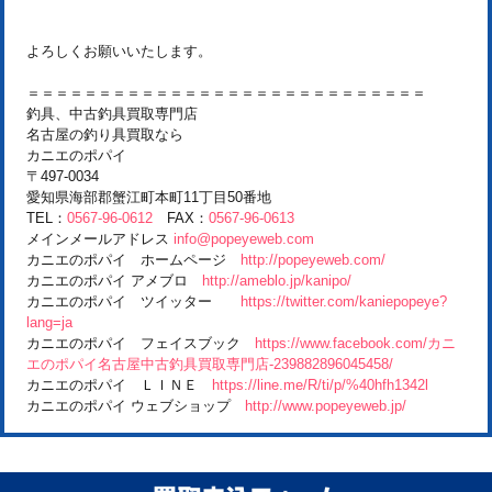
よろしくお願いいたします。
＝＝＝＝＝＝＝＝＝＝＝＝＝＝＝＝＝＝＝＝＝＝＝＝＝＝＝＝
釣具、中古釣具買取専門店
名古屋の釣り具買取なら
カニエのポパイ
〒497-0034
愛知県海部郡蟹江町本町11丁目50番地
TEL：
0567-96-0612
FAX：
0567-96-0613
メインメールアドレス
info@popeyeweb.com
カニエのポパイ ホームページ
http://popeyeweb.com/
カニエのポパイ アメブロ
http://ameblo.jp/kanipo/
カニエのポパイ ツイッター
https://twitter.com/kaniepopeye?
lang=ja
カニエのポパイ フェイスブック
https://www.facebook.com/カニ
エのポパイ名古屋中古釣具買取専門店-239882896045458/
カニエのポパイ ＬＩＮＥ
https://line.me/R/ti/p/%40hfh1342l
カニエのポパイ ウェブショップ
http://www.popeyeweb.jp/