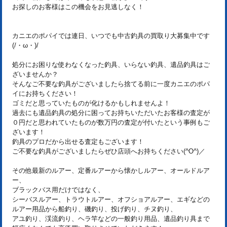
お探しのお客様はこの機会をお見逃しなく！
カニエのポパイでは連日、いつでも中古釣具の買取り大募集中です
(/・ω・)/
処分にお困りな使わなくなった釣具、いらない釣具、遺品釣具はご
ざいませんか？
そんなご不要な釣具がございましたら捨てる前に一度カニエのポパ
イにお持ちください！
ゴミだと思っていたものが化けるかもしれませんよ！
過去にも遺品釣具の処分に困ってお持ちいただいたお客様の査定が
０円だと思われていたものが数万円の査定が付いたという事例もご
ざいます！
釣具のプロだから出せる査定もございます！
ご不要な釣具がございましたらぜひ店頭へお持ちください(^O^)／
その他最新のルアー、定番ルアーから懐かしルアー、オールドルア
ー、
ブラックバス用だけではなく、
シーバスルアー、トラウトルアー、オフショアルアー、エギなどの
ルアー用品から船釣り、磯釣り、投げ釣り、チヌ釣り、
アユ釣り、渓流釣り、ヘラ竿などの一般釣り用品、遺品釣り具まで