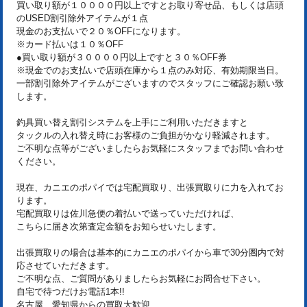
買い取り額が１００００円以上ですとお取り寄せ品、もしくは店頭
のUSED割引除外アイテムが１点
現金のお支払いで２０％OFFになります。
※カード払いは１０％OFF
●買い取り額が３００００円以上ですと３０％OFF券
※現金でのお支払いで店頭在庫から１点のみ対応、有効期限当日。
一部割引除外アイテムがございますのでスタッフにご確認お願い致
します。
釣具買い替え割引システムを上手にご利用いただきますと
タックルの入れ替え時にお客様のご負担がかなり軽減されます。
ご不明な点等がございましたらお気軽にスタッフまでお問い合わせ
ください。
現在、カニエのポパイでは宅配買取り、出張買取りに力を入れてお
ります。
宅配買取りは佐川急便の着払いで送っていただければ、
こちらに届き次第査定金額をお知らせいたします。
出張買取りの場合は基本的にカニエのポパイから車で30分圏内で対
応させていただきます。
ご不明な点、ご質問がありましたらお気軽にお問合せ下さい。
自宅で待つだけお電話1本!!
名古屋、愛知県からの買取大歓迎