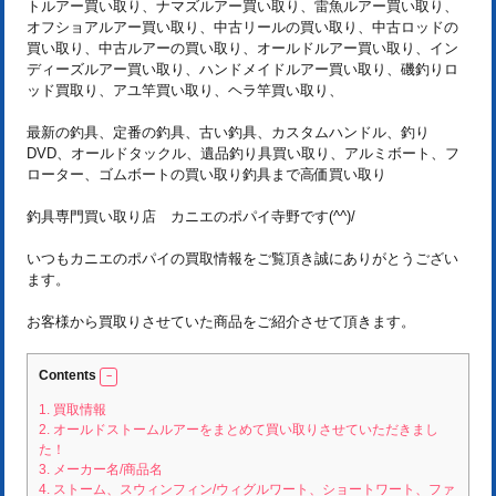
トルアー買い取り、ナマズルアー買い取り、雷魚ルアー買い取り、
オフショアルアー買い取り、中古リールの買い取り、中古ロッドの
買い取り、中古ルアーの買い取り、オールドルアー買い取り、イン
ディーズルアー買い取り、ハンドメイドルアー買い取り、磯釣りロ
ッド買取り、アユ竿買い取り、ヘラ竿買い取り、
最新の釣具、定番の釣具、古い釣具、カスタムハンドル、釣り
DVD、オールドタックル、遺品釣り具買い取り、アルミボート、フ
ローター、ゴムボートの買い取り釣具まで高価買い取り
釣具専門買い取り店 カニエのポパイ寺野です(^^)/
いつもカニエのポパイの買取情報をご覧頂き誠にありがとうござい
ます。
お客様から買取りさせていた商品をご紹介させて頂きます。
Contents
1.
買取情報
2.
オールドストームルアーをまとめて買い取りさせていただきまし
た！
3.
メーカー名/商品名
4.
ストーム、スウィンフィン/ウィグルワート、ショートワート、ファ