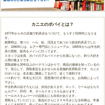
カニエのポパイとは？
1977年から今の店舗で釣具店をつづけて、もうすぐ50周年になりま
す。
創業時は、海つり、へら、鮎、渓流まであつかう総合釣具店でした
が、1990年には、ルアー専門店にリニューアル、1995年からは中古釣
具の買取、販売をメインに行ってます。
スタッフは全員、ポパイのアルバイトから社員になった、釣り大好き
人間の集まりです。
買取経験も30年以上のベテランばかりで、商品の価値を知っているの
で、安心して、買取査定をまかせられる老舗釣具買取店です。カニエ
のポパイは、名古屋に隣接してるので、近くて便利です。
バス釣りで、有名な大江川、琵琶湖の行き帰りにも、お気軽によって
下さい。
中古釣具の品ぞろえには、自信があります。ロッド、リールはもちろ
んルアー、DVD、本、オールドタックルもあります。
リールカスタムパーツの品揃えにも自信があります。
買取をしていただくと、新品がさらに２０％引きになる特典は、常連
さんに大好評で、売ってから買うのがポパイ流ともいわれてます。