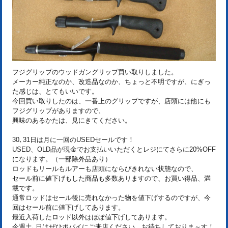
フジグリップのウッドガングリップ買い取りしました。
メーカー純正なのか、改造品なのか、ちょっと不明ですが、にぎっ
た感じは、とてもいいです。
今回買い取りしたのは、一番上のグリップですが、店頭には他にも
フジグリップがありますので、
興味のあるかたは、見にきてください。
30､31日は月に一回のUSEDセールです！
USED、OLD品が現金でお支払いいただくとレジにてさらに20%OFF
になります。（一部除外品あり）
ロッドもリールもルアーも店頭にならびきれない状態なので、
セール前に値下げもした商品も多数ありますので、お買い得品、満
載です。
通常ロッドはセール後に売れなかった物を値下げするのですが、今
回はセール前に値下げしてあります。
最近入荷したロッド以外はほぼ値下げしてあります。
今週土､日はぜひポパイにご来店ください。お待ちしておりま～す！