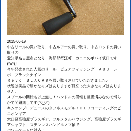
2015-06-19
中古リールの買い取り、中古ルアーの買い取り、中古ロッドの買い
取りの
愛知県名古屋市となり 海部郡蟹江町 カニエのポパイ坂口です
(^o^)丿
今年発売された人気のリール ピュアフィッシング ＡＢＵ レ
ボ ブラックナイン
Ｒｅｖｏ ＢＬＡＣＫ９を買い取りさせていただきました♪
状態は美品で細かなキズはありますが目立った大きなキズはありま
せん。
スプールの回転も以上無し！ハンドルの回転も整備済みなので滑ら
かで問題無しです(^0_0^)
キムケンプロデュースのタフネスモデル！ＤＬＣコーティングのピ
ニオンギア
大口径高強度ブラスギア、フルメタルハウジング、高強度ブラスギ
アシャフト、ステンレスハンドルノブ軸で
パワーゲームに対応！