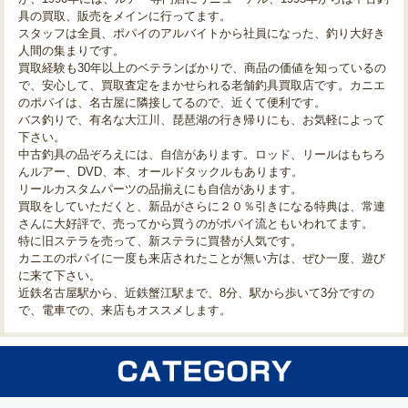
具の買取、販売をメインに行ってます。
スタッフは全員、ポパイのアルバイトから社員になった、釣り大好き
人間の集まりです。
買取経験も30年以上のベテランばかりで、商品の価値を知っているの
で、安心して、買取査定をまかせられる老舗釣具買取店です。カニエ
のポパイは、名古屋に隣接してるので、近くて便利です。
バス釣りで、有名な大江川、琵琶湖の行き帰りにも、お気軽によって
下さい。
中古釣具の品ぞろえには、自信があります。ロッド、リールはもちろ
んルアー、DVD、本、オールドタックルもあります。
リールカスタムパーツの品揃えにも自信があります。
買取をしていただくと、新品がさらに２０％引きになる特典は、常連
さんに大好評で、売ってから買うのがポパイ流ともいわれてます。
特に旧ステラを売って、新ステラに買替が人気です。
カニエのポパイに一度も来店されたことが無い方は、ぜひ一度、遊び
に来て下さい。
近鉄名古屋駅から、近鉄蟹江駅まで、8分、駅から歩いて3分ですの
で、電車での、来店もオススメします。