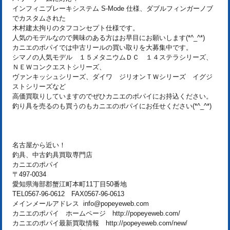
インフィニブレーキシステム S-Mode 仕様、ダブルフィンガーノブ
でカスタムされた
木村建太拘りのタフコンセプト仕様です。
人気のモデルなので興味のある方はお早目にお願いします(*^_^*)
カニエのポパイでは中古リールの買い取りを大募集中です。
シマノの人気モデル １５メタニウムＤＣ １４ステラシリーズ、
ＮＥＷコンクエストシリーズ、
ヴァンキッシュシリーズ、ダイワ ジリオンＴＷシリーズ イグジ
ストシリーズなど
高価買取りしていますのでぜひカニエのポパイにお持込ください。
釣り具を売るのも買うのもカニエのポパイにお任せください(*^_^*)
名古屋から近い！
釣具、中古釣具買取専門店
カニエのポパイ
〒497-0034
愛知県海部郡蟹江町本町11丁目50番地
TEL0567-96-0612 FAX0567-96-0613
メインメールアドレス info@popeyeweb.com
カニエのポパイ ホームページ http://popeyeweb.com/
カニエのポパイ最新買取情報 http://popeyeweb.com/new/