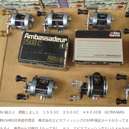
BU 箱入り 買取しました １５００C ２５００C ４６００CB ULTRA MAG
時のABU日本総代理店 株式会社エビスフィッシングの10年保証カードが入ってま
ちろん、発売から10年以上たってるし、もう、エビスフィッシングというメーカ