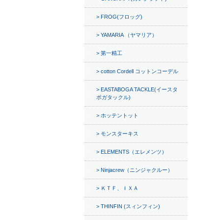
FROG(フロッグ)
YAMARIA （ヤマリア）
第一精工
cotton Cordell コットンコーデル
EASTABOGA TACKLE(イースタ
ボガタックル)
ホッテントット
モンスターキス
ELEMENTS（エレメンツ）
Ninjacrew（ニンジャクルー）
ＫＴＦ、ＩＸＡ
THINFIN (スィンフィン)