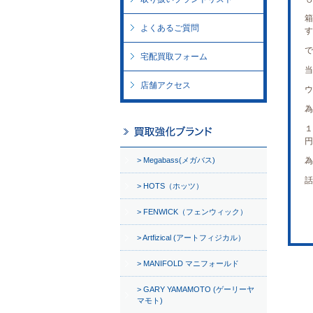
箱
よくあるご質問
す
で
宅配買取フォーム
当
店舗アクセス
ウ
為
１
円
Megabass(メガバス)
為
話
HOTS（ホッツ）
FENWICK（フェンウィック）
Artfizical (アートフィジカル）
MANIFOLD マニフォールド
GARY YAMAMOTO (ゲーリーヤ
マモト)