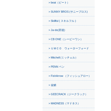
beat（ビート）
SUNNY BROS (サニーブロス)
Skillful ( スキルフル )
Ja-do(邪道)
CB ONE（シービーワン）
ＵＭＣＯ ウォーターフォード
Mitchell (ミッチェル）
PENN ペン
FishArrow （フィッシュアロー）
金鯱
GEECRACK（ジークラック）
MADNESS（マドネス）