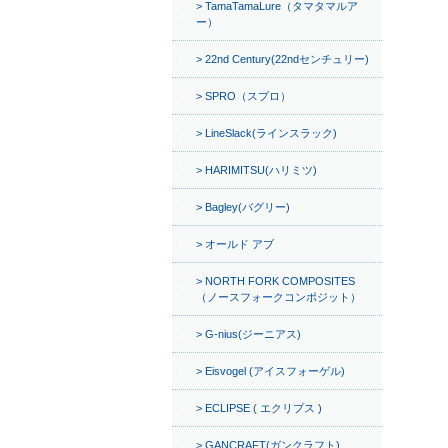
TamaTamaLure（タマタマルア
ー）
22nd Century(22ndセンチュリー)
SPRO（スプロ）
LineSlack(ラインスラック)
HARIMITSU(ハリミツ)
Bagley(バグリー)
オールド アブ
NORTH FORK COMPOSITES
（ノースフォークコンポジット）
G-nius(ジーニアス)
Eisvogel (アイスフォーゲル)
ECLIPSE ( エクリプス )
GANCRAFT(ガンクラフト)