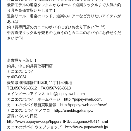
最新モデルの道楽タックルからオールド道楽タックルまで人気の釣
り具を高価買取いたします！
道楽リール、道楽のロッド、道楽のルアーなど売りたいアイテムが
あれば
釣り具専門店のカニエのポパイにぜひお売り下さい(*^_^*)
中古道楽タックルを売るのも買うのもカニエのポパイにお任せくだ
さい!(^^)!
名古屋から近い！
釣具、中古釣具買取専門店
カニエのポパイ
〒497-0034
愛知県海部郡蟹江町本町11丁目50番地
TEL0567-96-0612 FAX0567-96-0613
メインメールアドレス info@popeyeweb.com
カニエのポパイ ホームページ http://popeyeweb.com/
カニエのポパイ最新買取情報 http://popeyeweb.com/new/
カニエのポパイ アメブロ http://ameblo.jp/kanipo/
店長いろいろ日記
http://www.popeyeweb.jp/hpgen/HPB/categories/48414.html
カニエのポパイ ウェブショップ http://www.popeyeweb.jp/