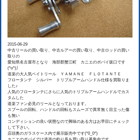
2015-06-29
中古リールの買い取り、中古ルアーの買い取り、中古ロッドの買い
取りの
愛知県名古屋市となり 海部郡蟹江町 カニエのポパイ坂口です
(^o^)丿
道楽の大人気ベイトリール ＹＡＭＡＮＥ ＦＬＯＴＡＮＴＥ
フロータンテ シルバー トリプルアームハンドル仕様を買取りま
した♪
人気のフロータンテにさらに人気のトリプルアームハンドルでカス
タムした
道楽ファン必見のリールとなっております。
スプールの回転、ハンドルの回転もスムーズで異常無く目立った傷
も無い
コンディションの良い状態なので興味のある方はお早目にチェック
して下さい。
店頭奥のガラスケース内で展示販売中です(^0_0^)
カニエのポパイでは道楽の釣り具を買い取り募集中です。