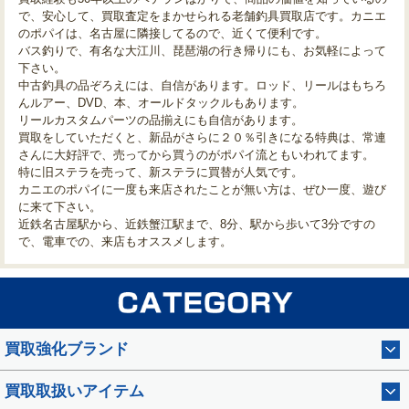
で、安心して、買取査定をまかせられる老舗釣具買取店です。カニエ
のポパイは、名古屋に隣接してるので、近くて便利です。
バス釣りで、有名な大江川、琵琶湖の行き帰りにも、お気軽によって
下さい。
中古釣具の品ぞろえには、自信があります。ロッド、リールはもちろ
んルアー、DVD、本、オールドタックルもあります。
リールカスタムパーツの品揃えにも自信があります。
買取をしていただくと、新品がさらに２０％引きになる特典は、常連
さんに大好評で、売ってから買うのがポパイ流ともいわれてます。
特に旧ステラを売って、新ステラに買替が人気です。
カニエのポパイに一度も来店されたことが無い方は、ぜひ一度、遊び
に来て下さい。
近鉄名古屋駅から、近鉄蟹江駅まで、8分、駅から歩いて3分ですの
で、電車での、来店もオススメします。
買取強化ブランド
買取取扱いアイテム