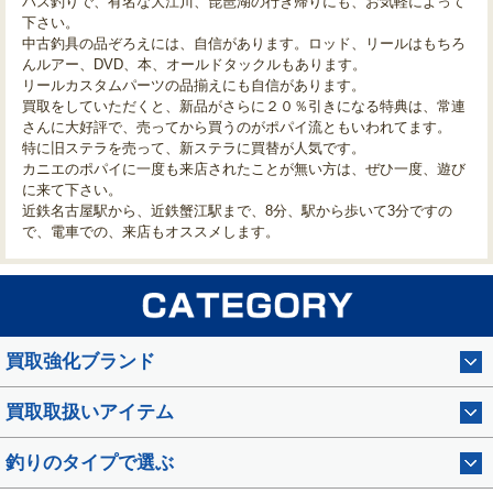
バス釣りで、有名な大江川、琵琶湖の行き帰りにも、お気軽によって
下さい。
中古釣具の品ぞろえには、自信があります。ロッド、リールはもちろ
んルアー、DVD、本、オールドタックルもあります。
リールカスタムパーツの品揃えにも自信があります。
買取をしていただくと、新品がさらに２０％引きになる特典は、常連
さんに大好評で、売ってから買うのがポパイ流ともいわれてます。
特に旧ステラを売って、新ステラに買替が人気です。
カニエのポパイに一度も来店されたことが無い方は、ぜひ一度、遊び
に来て下さい。
近鉄名古屋駅から、近鉄蟹江駅まで、8分、駅から歩いて3分ですの
で、電車での、来店もオススメします。
買取強化ブランド
買取取扱いアイテム
釣りのタイプで選ぶ