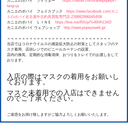
カニエのポパイ ツイッター
https://twitter.com/kaniepopeye?
lang=ja
カニエのポパイ フェイスブック
https://www.facebook.com/カニ
エのポパイ名古屋中古釣具買取専門店-239882896045458/
カニエのポパイ ＬＩＮＥ
https://line.me/R/ti/p/%40hfh1342l
カニエのポパイ ウェブショップ
http://www.popeyeweb.jp/
＝＝＝＝＝＝＝＝＝＝＝＝＝＝＝＝＝＝＝＝＝＝＝＝＝＝＝＝
当店ではコロナウイルスの感染拡大防止の対策としてスタッフのマ
スク着用、店頭レジでのビニールカーテンの設置、
店内の換気、定期的な消毒清掃、おつりをトレイでのお渡しをして
おります。
入店の際はマスクの着用をお願いし
ております。
マスク未着用での入店はできません
のでご了承ください。
ご迷惑をお掛け致しますがご協力よろしくお願いいたします。