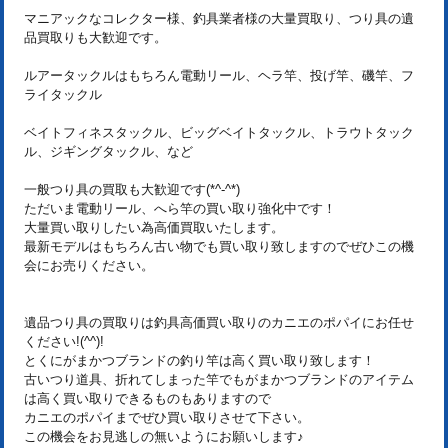
マニアックなコレクター様、釣具業者様の大量買取り、つり具の遺
品買取りも大歓迎です。
ルアータックルはもちろん電動リール、ヘラ竿、投げ竿、磯竿、フ
ライタックル
ベイトフィネスタックル、ビッグベイトタックル、トラウトタック
ル、ジギングタックル、など
一般つり具の買取も大歓迎です(*^-^*)
ただいま電動リール、へら竿の買い取り強化中です！
大量買い取りしたい為高価買取いたします。
最新モデルはもちろん古い物でも買い取り致しますのでぜひこの機
会にお売りください。
遺品つり具の買取りは釣具高価買い取りのカニエのポパイにお任せ
ください!(^^)!
とくにがまかつブランドの釣り竿は高く買い取り致します！
古いつり道具、折れてしまった竿でもがまかつブランドのアイテム
は高く買い取りできるものもありますので
カニエのポパイまでぜひ買い取りさせて下さい。
この機会をお見逃しの無いようにお願いします♪