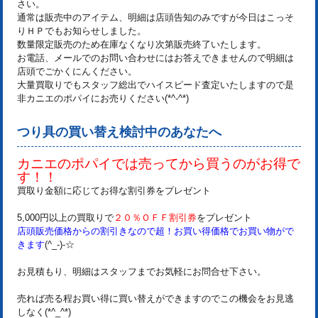
さい。
通常は販売中のアイテム、明細は店頭告知のみですが今日はこっそ
りＨＰでもお知らせしました。
数量限定販売のため在庫なくなり次第販売終了いたします。
お電話、メールでのお問い合わせにはお答えできませんので明細は
店頭でごかくにんください。
大量買取りでもスタッフ総出でハイスピード査定いたしますので是
非カニエのポパイにお売りください(*^-^*)
つり具の買い替え検討中のあなたへ
カニエのポパイでは売ってから買うのがお得で
す！！
買取り金額に応じてお得な割引券をプレゼント
5,000円以上の買取りで
２０％ＯＦＦ割引券
をプレゼント
店頭販売価格からの割引きなので超！お買い得価格でお買い物がで
きます
(^_-)-☆
お見積もり、明細はスタッフまでお気軽にお問合せ下さい。
売れば売る程お買い得に買い替えができますのでこの機会をお見逃
しなく(*^_^*)