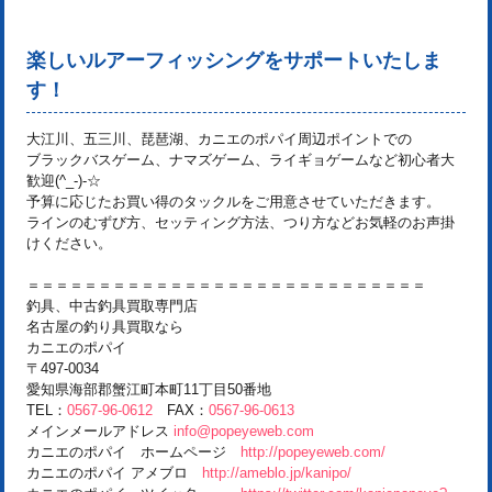
楽しいルアーフィッシングをサポートいたしま
す！
大江川、五三川、琵琶湖、カニエのポパイ周辺ポイントでの
ブラックバスゲーム、ナマズゲーム、ライギョゲームなど初心者大
歓迎(^_-)-☆
予算に応じたお買い得のタックルをご用意させていただきます。
ラインのむずび方、セッティング方法、つり方などお気軽のお声掛
けください。
＝＝＝＝＝＝＝＝＝＝＝＝＝＝＝＝＝＝＝＝＝＝＝＝＝＝＝＝
釣具、中古釣具買取専門店
名古屋の釣り具買取なら
カニエのポパイ
〒497-0034
愛知県海部郡蟹江町本町11丁目50番地
TEL：
0567-96-0612
FAX：
0567-96-0613
メインメールアドレス
info@popeyeweb.com
カニエのポパイ ホームページ
http://popeyeweb.com/
カニエのポパイ アメブロ
http://ameblo.jp/kanipo/