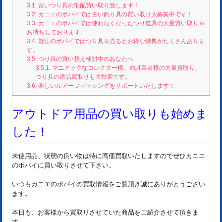
3.1.
古いつり具の宅配買い取り致します！
3.2.
カニエのポパイでは古い釣り具の買い取り大募集中です！
3.3.
カニエのポパイでは使わなくなったつり道具の大量買い取りを
お待ちしております。
3.4.
蟹江のポパイではつり具を売るとお得な特典がたくさんありま
す。
3.5.
つり具の買い替え検討中のあなたへ
3.5.1.
マニアックなコレクター様、釣具業者様の大量買取り、
つり具の遺品買取りも大歓迎です。
3.6.
楽しいルアーフィッシングをサポートいたします！
アウトドア用品の買い取りも始めま
した！
未使用品、状態の良い物は特に高価買取いたしますのでぜひカニエ
のポパイに買い取りさせて下さい。
いつもカニエのポパイの買取情報をご覧頂き誠にありがとうござい
ます。
本日も、お客様から買取りさせていた商品をご紹介させて頂きま
す。