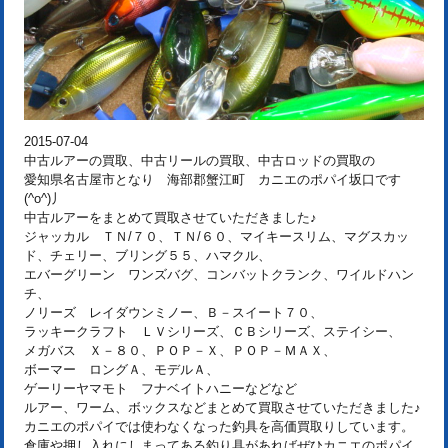
2015-07-04
中古ルアーの買取、中古リールの買取、中古ロッドの買取の
愛知県名古屋市となり 海部郡蟹江町 カニエのポパイ坂口です
(^o^)丿
中古ルアーをまとめて買取させていただきました♪
ジャッカル ＴＮ/７０、ＴＮ/６０、マイキースリム、マグスカッ
ド、チェリー、ブリング５５、ハマクル、
エバーグリーン ワンズバグ、コンバットクランク、ワイルドハン
チ、
ノリーズ レイダウンミノー、Ｂ－スイート７０、
ラッキークラフト ＬＶシリーズ、ＣＢシリーズ、ステイシー、
メガバス Ｘ－８０、ＰＯＰ－Ｘ、ＰＯＰ－ＭＡＸ、
ボーマー ロングＡ、モデルＡ、
ゲーリーヤマモト フナベイトハニーなどなど
ルアー、ワーム、ボックスなどまとめて買取させていただきました♪
カニエのポパイでは使わなくなった釣具を高価買取りしています。
倉庫や押し入れにしまってある釣り具があればぜひカニエのポパイ