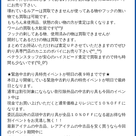
にお売り下さい。
壊れているルアーは買取できませんが使ってある物やフックの無い
物でも買取は可能です。
もちろん未使用品、状態の良い物の方が査定は良くなります。
ワームの買取も大歓迎です!(^^)!
フックの刺してある物、使用済みの物は買取できませんが
開封してあるだけの物は買取できます。
まとめてお持込いただければ査定ＵＰさせていただきますのでぜひ
釣り具専門店のカニエのポパイにお売り下さい(*^_^*)
ベテランスタッフが安心のハイスピード査定で買取ますので待ち時
間も少ないです(^0_0^)
★緊急中古釣り具特売イベントが明日の夜９時までです★
本日より開催している緊急中古釣り具の特売イベントが明日で最終
日となります。
通常は割引対象にならない割引除外品の中古釣り具も今回のイベン
ト中は
現金でお買い上げいただくと通常価格よりレジにて１０％ＯＦＦに
なります。
委託品以外の店頭中古釣り具が全品１０％ＯＦＦになる超お得な特
別イベントをお見逃し無く！！
最新アイテムの中古品、レアアイテムの中古品を安く買うなら今回
のイベント期間中に