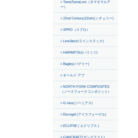
TamaTamaLure（タマタマルア
ー）
22nd Century(22ndセンチュリー)
SPRO（スプロ）
LineSlack(ラインスラック)
HARIMITSU(ハリミツ)
Bagley(バグリー)
オールド アブ
NORTH FORK COMPOSITES
（ノースフォークコンポジット）
G-nius(ジーニアス)
Eisvogel (アイスフォーゲル)
ECLIPSE ( エクリプス )
GANCRAFT(ガンクラフト)