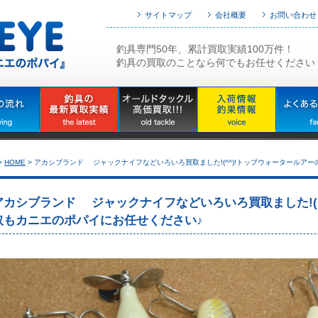
サイトマップ
会社概要
お問い合わせ
釣具専門50年、累計買取実績100万件！
釣具の買取のことなら何でもお任せください
>
HOME
>
アカシブランド ジャックナイフなどいろいろ買取ました!(^^)!トップウォータールア
アカシブランド ジャックナイフなどいろいろ買取ました!(^
取もカニエのポパイにお任せください♪