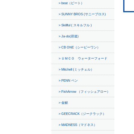
beat（ビート）
SUNNY BROS (サニーブロス)
Skillful ( スキルフル )
Ja-do(邪道)
CB ONE（シービーワン）
ＵＭＣＯ ウォーターフォード
Mitchell (ミッチェル）
PENN ペン
FishArrow （フィッシュアロー）
金鯱
GEECRACK（ジークラック）
MADNESS（マドネス）