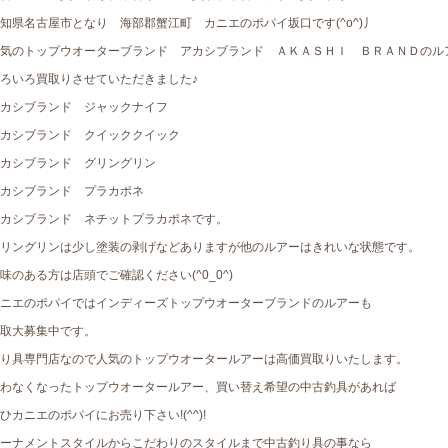
知県名古屋市となり 海部郡蟹江町 カニエのポパイ坂口です(^o^)丿
気のトップウオーターブランド アカシブランド ＡＫＡＳＨＩ ＢＲＡＮＤのル
ろいろ買取りさせていただきました♪
カシブランド ジャックナイフ
カシブランド クイッククイック
カシブランド グリングリン
カシブランド プラカポネ
カシブランド ネチットプラカポネです。
リングリンは少し塗装の剥げなどありますが他のルアーはきれいな状態です。
味のある方は店頭でご確認ください(^0_0^)
ニエのポパイではインディーズトップウオーターブランドのルアーも
取大募集中です。
り具専門店なので人気のトップウオータールアーは高価買取りいたします。
わなくなったトップウオータールアー、買い替え希望の中古釣具があれば
ひカニエのポパイにお売り下さい!(^^)!
ーナメントスタイルからこだわりのスタイルまで中古釣り具の事なら