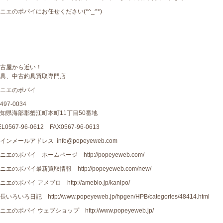
ニエのポパイにお任せください(*^_^*)
古屋から近い！
具、中古釣具買取専門店
ニエのポパイ
497-0034
知県海部郡蟹江町本町11丁目50番地
EL0567-96-0612 FAX0567-96-0613
インメールアドレス info@popeyeweb.com
ニエのポパイ ホームページ http://popeyeweb.com/
ニエのポパイ最新買取情報 http://popeyeweb.com/new/
ニエのポパイ アメブロ http://ameblo.jp/kanipo/
長いろいろ日記 http://www.popeyeweb.jp/hpgen/HPB/categories/48414.html
ニエのポパイ ウェブショップ http://www.popeyeweb.jp/