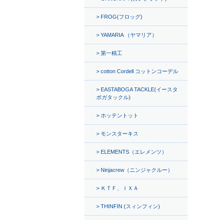
FROG(フロッグ)
YAMARIA （ヤマリア）
第一精工
cotton Cordell コットンコーデル
EASTABOGA TACKLE(イースタ
ボガタックル)
ホッテントット
モンスターキス
ELEMENTS（エレメンツ）
Ninjacrew（ニンジャクルー）
ＫＴＦ、ＩＸＡ
THINFIN (スィンフィン)