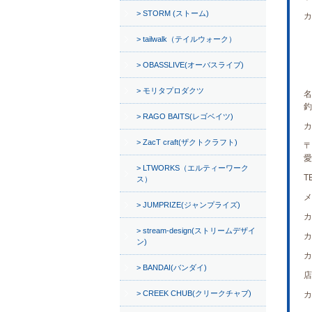
STORM (ストーム)
カ
tailwalk（テイルウォーク）
OBASSLIVE(オーバスライブ)
モリタプロダクツ
名
釣
RAGO BAITS(レゴベイツ)
カ
ZacT craft(ザクトクラフト)
〒
愛
LTWORKS（エルティーワーク
T
ス）
メ
JUMPRIZE(ジャンプライズ)
カ
stream-design(ストリームデザイ
カ
ン)
カ
BANDAI(バンダイ)
店
CREEK CHUB(クリークチャブ)
カ