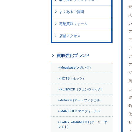
愛
よくあるご質問
人
い
宅配買取フォーム
ア
店舗アクセス
ア
ア
ア
ア
Megabass(メガバス)
グ
HOTS（ホッツ）
興
カ
FENWICK（フェンウィック）
買
Artfizical (アートフィジカル）
釣
MANIFOLD マニフォールド
使
GARY YAMAMOTO (ゲーリーヤ
ぜ
マモト)
ト