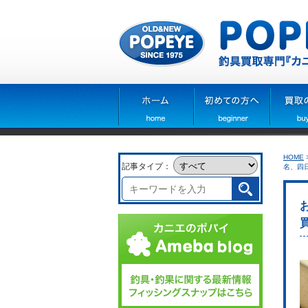
HOME
記事タイプ：
名、四