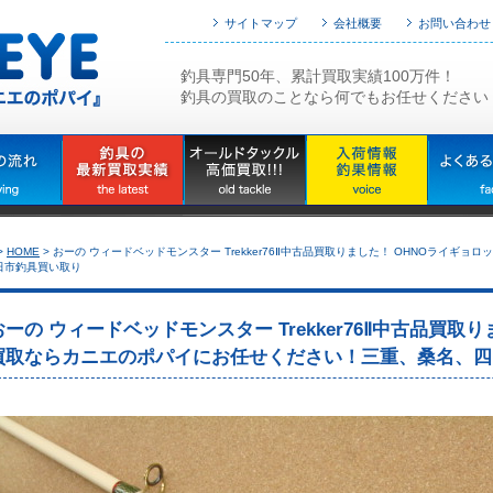
サイトマップ
会社概要
お問い合わせ
釣具専門50年、累計買取実績100万件！
釣具の買取のことなら何でもお任せください
>
HOME
>
おーの ウィードベッドモンスター Trekker76Ⅱ中古品買取りました！ OHNOライ
日市釣具買い取り
おーの ウィードベッドモンスター Trekker76Ⅱ中古品買取
買取ならカニエのポパイにお任せください！三重、桑名、四