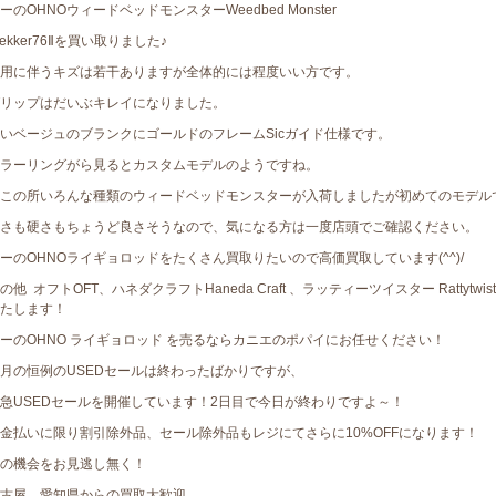
ーのOHNOウィードベッドモンスターWeedbed Monster
rekker76Ⅱを買い取りました♪
用に伴うキズは若干ありますが全体的には程度いい方です。
リップはだいぶキレイになりました。
いベージュのブランクにゴールドのフレームSicガイド仕様です。
ラーリングがら見るとカスタムモデルのようですね。
この所いろんな種類のウィードベッドモンスターが入荷しましたが初めてのモデル
さも硬さもちょうど良さそうなので、気になる方は一度店頭でご確認ください。
ーのOHNOライギョロッドをたくさん買取りたいので高価買取しています(^^)/
の他 オフトOFT、ハネダクラフトHaneda Craft 、ラッティーツイスター Rattyt
たします！
ーのOHNO ライギョロッド を売るならカニエのポパイにお任せください！
月の恒例のUSEDセールは終わったばかりですが、
急USEDセールを開催しています！2日目で今日が終わりですよ～！
金払いに限り割引除外品、セール除外品もレジにてさらに10%OFFになります！
の機会をお見逃し無く！
古屋、愛知県からの買取大歓迎