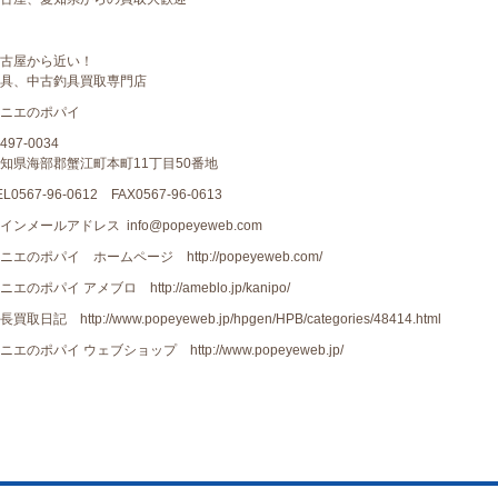
古屋から近い！
具、中古釣具買取専門店
ニエのポパイ
497-0034
知県海部郡蟹江町本町11丁目50番地
EL0567-96-0612 FAX0567-96-0613
インメールアドレス info@popeyeweb.com
ニエのポパイ ホームページ http://popeyeweb.com/
ニエのポパイ アメブロ http://ameblo.jp/kanipo/
長買取日記 http://www.popeyeweb.jp/hpgen/HPB/categories/48414.html
ニエのポパイ ウェブショップ http://www.popeyeweb.jp/