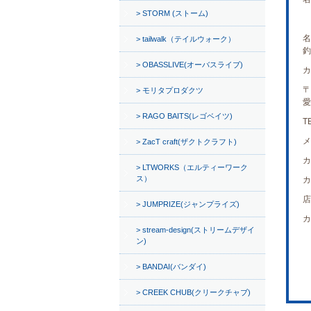
STORM (ストーム)
名
tailwalk（テイルウォーク）
釣
OBASSLIVE(オーバスライブ)
カ
〒
モリタプロダクツ
愛
RAGO BAITS(レゴベイツ)
T
メ
ZacT craft(ザクトクラフト)
カ
LTWORKS（エルティーワーク
ス）
カ
店
JUMPRIZE(ジャンプライズ)
カ
stream-design(ストリームデザイ
ン)
BANDAI(バンダイ)
CREEK CHUB(クリークチャブ)