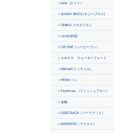
beat（ビート）
SUNNY BROS (サニーブロス)
Skillful ( スキルフル )
Ja-do(邪道)
CB ONE（シービーワン）
ＵＭＣＯ ウォーターフォード
Mitchell (ミッチェル）
PENN ペン
FishArrow （フィッシュアロー）
金鯱
GEECRACK（ジークラック）
MADNESS（マドネス）