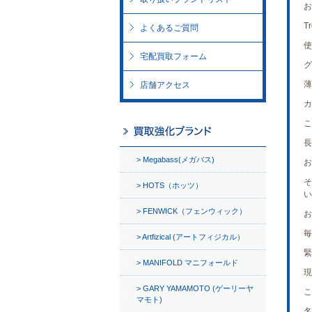
お
T
よくあるご質問
使
宅配買取フォーム
グ
薄
店舗アクセス
カ
こ
長
Megabass(メガバス)
お
そ
HOTS（ホッツ）
い
FENWICK（フェンウィック）
お
毎
Artfizical (アートフィジカル）
緊
MANIFOLD マニフォールド
現
GARY YAMAMOTO (ゲーリーヤ
こ
マモト)
名