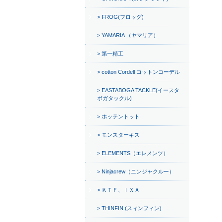
FROG(フロッグ)
YAMARIA （ヤマリア）
第一精工
cotton Cordell コットンコーデル
EASTABOGA TACKLE(イースタ
ボガタックル)
ホッテントット
モンスターキス
ELEMENTS（エレメンツ）
Ninjacrew（ニンジャクルー）
ＫＴＦ、ＩＸＡ
THINFIN (スィンフィン)