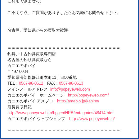
ご利用できません）
ご不明な点、ご質問がありましたらお気軽にお問合せ下さい。
名古屋、愛知県からの買取大歓迎
＝＝＝＝＝＝＝＝＝＝＝＝＝＝＝＝＝＝＝＝＝＝＝＝＝＝＝＝
釣具、中古釣具買取専門店
名古屋の釣り具買取なら
カニエのポパイ
〒497-0034
愛知県海部郡蟹江町本町11丁目50番地
TEL：
0567-96-0612
FAX：
0567-96-0613
メインメールアドレス
info@popeyeweb.com
カニエのポパイ ホームページ
http://popeyeweb.com/
カニエのポパイ アメブロ
http://ameblo.jp/kanipo/
店長買取日記
http://www.popeyeweb.jp/hpgen/HPB/categories/48414.html
カニエのポパイ ウェブショップ
http://www.popeyeweb.jp/
＝＝＝＝＝＝＝＝＝＝＝＝＝＝＝＝＝＝＝＝＝＝＝＝＝＝＝＝