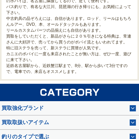
のポパイは、名古屋に隣接してるので、近くて便利です。
バス釣りで、有名な大江川、琵琶湖の行き帰りにも、お気軽によって
下さい。
中古釣具の品ぞろえには、自信があります。ロッド、リールはもちろ
んルアー、DVD、本、オールドタックルもあります。
リールカスタムパーツの品揃えにも自信があります。
買取をしていただくと、新品がさらに２０％引きになる特典は、常連
さんに大好評で、売ってから買うのがポパイ流ともいわれてます。
特に旧ステラを売って、新ステラに買替が人気です。
カニエのポパイに一度も来店されたことが無い方は、ぜひ一度、遊び
に来て下さい。
近鉄名古屋駅から、近鉄蟹江駅まで、8分、駅から歩いて3分ですの
で、電車での、来店もオススメします。
買取強化ブランド
買取取扱いアイテム
釣りのタイプで選ぶ