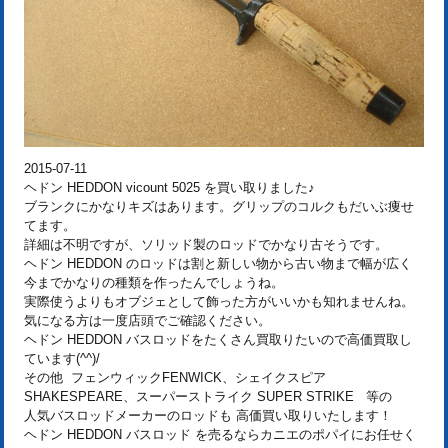
2015-07-11
ヘドン HEDDON vicount 5025 を買い取りました♪
ブランクにかなりキズはあります。グリップのコルクもだいぶ痩せ
てます。
詳細は不明ですが、ソリッド製のロッドでかなり古そうです。
ヘドン HEDDON のロッドは割と新しい物から古い物まで幅が広く
今までかなりの種類を作ったんでしょうね。
実際使うよりもオブジェとして飾った方がいいかも知れませんね。
気になる方は一度店頭でご確認ください。
ヘドン HEDDON バスロッドをたくさん買取りたいので高価買取し
ています(^^)/
その他 フェンウィックFENWICK、シェイクスピア
SHAKESPEARE、スーパーストライク SUPER STRIKE 等の
人気バスロッドメーカーのロッドも 高価買い取りいたします！
ヘドン HEDDON バスロッド を売るならカニエのポパイにお任せく