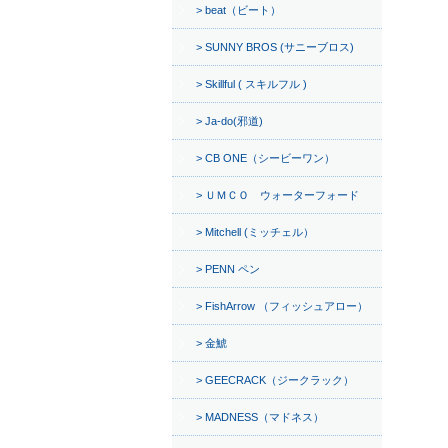
beat（ビート）
SUNNY BROS (サニーブロス)
Skillful ( スキルフル )
Ja-do(邪道)
CB ONE（シービーワン）
ＵＭＣＯ ウォーターフォード
Mitchell (ミッチェル）
PENN ペン
FishArrow （フィッシュアロー）
金鯱
GEECRACK（ジークラック）
MADNESS（マドネス）