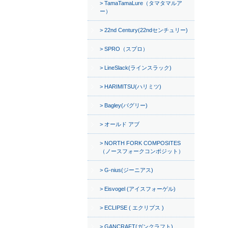
TamaTamaLure（タマタマルア
ー）
22nd Century(22ndセンチュリー)
SPRO（スプロ）
LineSlack(ラインスラック)
HARIMITSU(ハリミツ)
Bagley(バグリー)
オールド アブ
NORTH FORK COMPOSITES
（ノースフォークコンポジット）
G-nius(ジーニアス)
Eisvogel (アイスフォーゲル)
ECLIPSE ( エクリプス )
GANCRAFT(ガンクラフト)