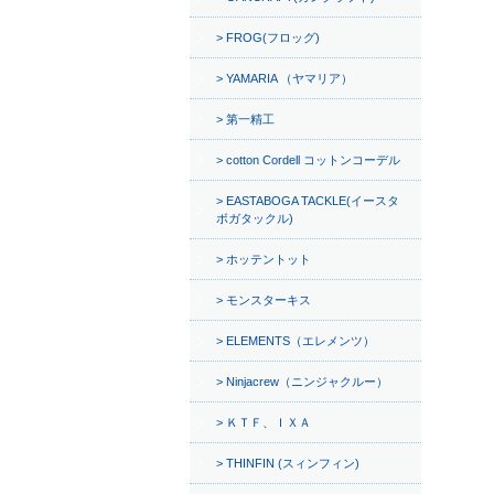
FROG(フロッグ)
YAMARIA （ヤマリア）
第一精工
cotton Cordell コットンコーデル
EASTABOGA TACKLE(イースタ
ボガタックル)
ホッテントット
モンスターキス
ELEMENTS（エレメンツ）
Ninjacrew（ニンジャクルー）
ＫＴＦ、ＩＸＡ
THINFIN (スィンフィン)