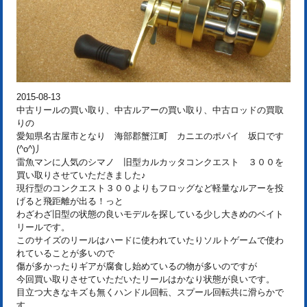
2015-08-13
中古リールの買い取り、中古ルアーの買い取り、中古ロッドの買取
りの
愛知県名古屋市となり 海部郡蟹江町 カニエのポパイ 坂口です
(^o^)丿
雷魚マンに人気のシマノ 旧型カルカッタコンクエスト ３００を
買い取りさせていただきました♪
現行型のコンクエスト３００よりもフロッグなど軽量なルアーを投
げると飛距離が出る！っと
わざわざ旧型の状態の良いモデルを探している少し大きめのベイト
リールです。
このサイズのリールはハードに使われていたりソルトゲームで使わ
れていることが多いので
傷が多かったりギアが腐食し始めているの物が多いのですが
今回買い取りさせていただいたリールはかなり状態が良いです。
目立つ大きなキズも無くハンドル回転、スプール回転共に滑らかで
す。