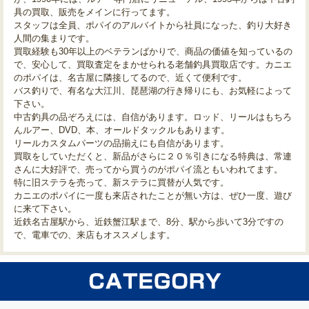
具の買取、販売をメインに行ってます。
スタッフは全員、ポパイのアルバイトから社員になった、釣り大好き
人間の集まりです。
買取経験も30年以上のベテランばかりで、商品の価値を知っているの
で、安心して、買取査定をまかせられる老舗釣具買取店です。カニエ
のポパイは、名古屋に隣接してるので、近くて便利です。
バス釣りで、有名な大江川、琵琶湖の行き帰りにも、お気軽によって
下さい。
中古釣具の品ぞろえには、自信があります。ロッド、リールはもちろ
んルアー、DVD、本、オールドタックルもあります。
リールカスタムパーツの品揃えにも自信があります。
買取をしていただくと、新品がさらに２０％引きになる特典は、常連
さんに大好評で、売ってから買うのがポパイ流ともいわれてます。
特に旧ステラを売って、新ステラに買替が人気です。
カニエのポパイに一度も来店されたことが無い方は、ぜひ一度、遊び
に来て下さい。
近鉄名古屋駅から、近鉄蟹江駅まで、8分、駅から歩いて3分ですの
で、電車での、来店もオススメします。