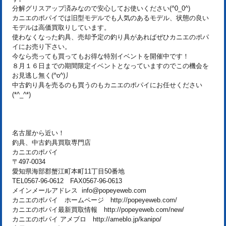
分解グリスアップ済みなので安心してお使いください(^0_0^)
カニエのポパイでは旧型モデルでも人気のあるモデル、状態の良い
モデルは高価買取りしています。
使わなくなった釣具、売却予定の釣り具があればぜひカニエのポパ
イにお売り下さい。
今なら売っても買ってもお得な特別イベントを開催中です！
８月１６日までの期間限定イベントとなっていますのでこの機会を
お見逃し無く(^o^)丿
中古釣り具を売るのも買うのもカニエのポパイにお任せください
(*^_^*)
名古屋から近い！
釣具、中古釣具買取専門店
カニエのポパイ
〒497-0034
愛知県海部郡蟹江町本町11丁目50番地
TEL0567-96-0612 FAX0567-96-0613
メインメールアドレス info@popeyeweb.com
カニエのポパイ ホームページ http://popeyeweb.com/
カニエのポパイ最新買取情報 http://popeyeweb.com/new/
カニエのポパイ アメブロ http://ameblo.jp/kanipo/