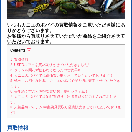
いつもカニエのポパイの買取情報をご覧いただき誠にあ
りがとうございます。
お客様から買取りさせていただいた商品をご紹介させて
いただいております。
Contents
1.
買取情報
2.
USEDルアーを買い取りさせていただきました!
3.
ジャンル問わず使わなくなった中古釣具を
4.
カニエのポパイでは高価買い取りさせていただいております！
5.
処分にお困りな釣具、カニエのポパイが大切に査定させていただき
ます。
6.
長年続くすごくお得な買い替え割引システム！
7.
カニエのポパイでは宅配買取り、出張買取りに力を入れておりま
す。
8.
人気品薄アイテム 中古釣具買取り優先販売させていただいておりま
す!
買取情報