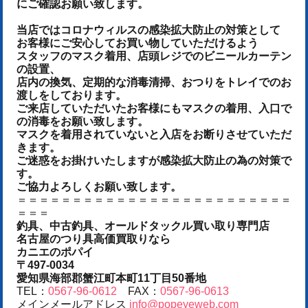
にご確認お願い致します。
当店ではコロナウィルスの感染拡大防止の対策として
お客様にご安心してお買い物していただけるよう
スタッフのマスク着用、店頭レジでのビニールカーテン
の設置、
店内の換気、定期的な消毒清掃、おつりをトレイでのお
渡しをしております。
ご来店していただいたお客様にもマスクの着用、入口で
の消毒をお願い致します。
マスクを着用されていないと入店をお断りさせていただ
きます。
ご迷惑をお掛けいたしますが感染拡大防止の為の対策で
す。
ご協力よろしくお願い致します。
＝＝＝＝＝＝＝＝＝＝＝＝＝＝＝＝＝＝＝＝＝＝＝＝＝
＝＝＝
釣具、中古釣具、オールドタックル買い取り専門店
名古屋のつり具高価買取りなら
カニエのポパイ
〒497-0034
愛知県海部郡蟹江町本町11丁目50番地
TEL：
0567-96-0612
FAX：
0567-96-0613
メインメールアドレス
info@popeyeweb.com