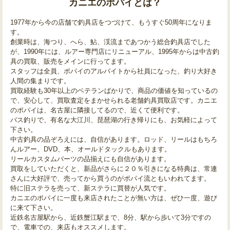
カニエのポパイとは？
1977年から今の店舗で釣具店をつづけて、もうすぐ50周年になりま
す。
創業時は、海つり、へら、鮎、渓流まであつかう総合釣具店でした
が、1990年には、ルアー専門店にリニューアル、1995年からは中古釣
具の買取、販売をメインに行ってます。
スタッフは全員、ポパイのアルバイトから社員になった、釣り大好き
人間の集まりです。
買取経験も30年以上のベテランばかりで、商品の価値を知っているの
で、安心して、買取査定をまかせられる老舗釣具買取店です。カニエ
のポパイは、名古屋に隣接してるので、近くて便利です。
バス釣りで、有名な大江川、琵琶湖の行き帰りにも、お気軽によって
下さい。
中古釣具の品ぞろえには、自信があります。ロッド、リールはもちろ
んルアー、DVD、本、オールドタックルもあります。
リールカスタムパーツの品揃えにも自信があります。
買取をしていただくと、新品がさらに２０％引きになる特典は、常連
さんに大好評で、売ってから買うのがポパイ流ともいわれてます。
特に旧ステラを売って、新ステラに買替が人気です。
カニエのポパイに一度も来店されたことが無い方は、ぜひ一度、遊び
に来て下さい。
近鉄名古屋駅から、近鉄蟹江駅まで、8分、駅から歩いて3分ですの
で、電車での、来店もオススメします。