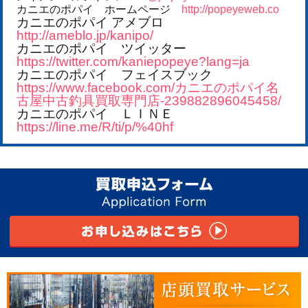
カニエのポパイ ホームページ
http://popeyeweb.co
カニエのポパイ アメブロ
http://ameblo.jp/kanipo/
カニエのポパイ ツイッター
https://twitter.com/kaniepopeye?lang=ja
カニエのポパイ フェイスブック
https://www.facebook.com/カニエのポパイ名
古屋中古釣具買取専門店-239882896045458/
カニエのポパイ ＬＩＮＥ
https://line.me/R/ti/p/%40hf