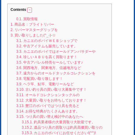
Contents
0.1.
買取情報
1.
商品名：ブライトリバー
2.
リバーマスターグリップを
3.
買い取りしました(^_-)-☆
3.1.
カニエのポパイＷＥＢショップで
3.2.
中古アイテムも販売しています。
3.3.
カニエのポパイではオールドアンバサダーや
3.4.
珍しいＡＢＵを高く買取ります！
3.5.
中古アパレル特売セールしています♪
3.6.
関西地方、関東地方、信越地方など
3.7.
遠方からのオールドタックルコレクションを
3.8.
宅配買い取り致します！
3.9.
ヘラ竿、鮎竿、電動リールなど
3.10.
古い釣り具の買い取り大募集中です！
3.11.
オールドコレクションタックルの
3.12.
大量買い取りをお待ちしております！
3.13.
蟹江のポパイではつり具を売ると
3.14.
お得な特典がたくさんあります。
3.15.
つり具の買い替え検討中のあなたへ
3.15.1.
釣具業者様の大量買取り大歓迎です。
3.15.2.
遺品つり具の買取りは釣具高価買い取りの
3.15.3.
カニエのポパイにお任せください!(^^)!