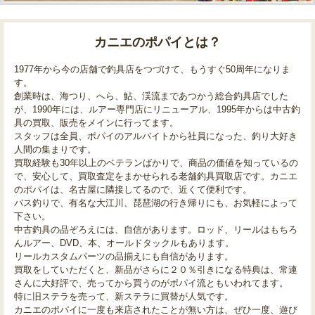
カニエのポパイとは？
1977年から今の店舗で釣具店をつづけて、もうすぐ50周年になりま
す。
創業時は、海つり、へら、鮎、渓流まであつかう総合釣具店でした
が、1990年には、ルアー専門店にリニューアル、1995年からは中古釣
具の買取、販売をメインに行ってます。
スタッフは全員、ポパイのアルバイトから社員になった、釣り大好き
人間の集まりです。
買取経験も30年以上のベテランばかりで、商品の価値を知っているの
で、安心して、買取査定をまかせられる老舗釣具買取店です。カニエ
のポパイは、名古屋に隣接してるので、近くて便利です。
バス釣りで、有名な大江川、琵琶湖の行き帰りにも、お気軽によって
下さい。
中古釣具の品ぞろえには、自信があります。ロッド、リールはもちろ
んルアー、DVD、本、オールドタックルもあります。
リールカスタムパーツの品揃えにも自信があります。
買取をしていただくと、新品がさらに２０％引きになる特典は、常連
さんに大好評で、売ってから買うのがポパイ流ともいわれてます。
特に旧ステラを売って、新ステラに買替が人気です。
カニエのポパイに一度も来店されたことが無い方は、ぜひ一度、遊び