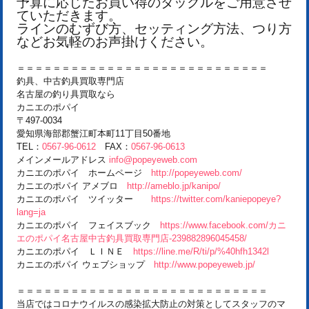
予算に応じたお買い得のタックルをご用意させ
ていただきます。
ラインのむずび方、セッティング方法、つり方
などお気軽のお声掛けください。
＝＝＝＝＝＝＝＝＝＝＝＝＝＝＝＝＝＝＝＝＝＝＝＝＝＝＝＝
釣具、中古釣具買取専門店
名古屋の釣り具買取なら
カニエのポパイ
〒497-0034
愛知県海部郡蟹江町本町11丁目50番地
TEL：
0567-96-0612
FAX：
0567-96-0613
メインメールアドレス
info@popeyeweb.com
カニエのポパイ ホームページ
http://popeyeweb.com/
カニエのポパイ アメブロ
http://ameblo.jp/kanipo/
カニエのポパイ ツイッター
https://twitter.com/kaniepopeye?
lang=ja
カニエのポパイ フェイスブック
https://www.facebook.com/カニ
エのポパイ名古屋中古釣具買取専門店-239882896045458/
カニエのポパイ ＬＩＮＥ
https://line.me/R/ti/p/%40hfh1342l
カニエのポパイ ウェブショップ
http://www.popeyeweb.jp/
＝＝＝＝＝＝＝＝＝＝＝＝＝＝＝＝＝＝＝＝＝＝＝＝＝＝＝＝
当店ではコロナウイルスの感染拡大防止の対策としてスタッフのマ