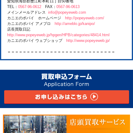
愛知県海部郡蟹江町本町11丁目50番地
TEL：
0567-96-0612
FAX：
0567-96-0613
メインメールアドレス
info@popeyeweb.com
カニエのポパイ ホームページ
http://popeyeweb.com/
カニエのポパイ アメブロ
http://ameblo.jp/kanipo/
店長買取日記
http://www.popeyeweb.jp/hpgen/HPB/categories/48414.html
カニエのポパイ ウェブショップ
http://www.popeyeweb.jp/
＝＝＝＝＝＝＝＝＝＝＝＝＝＝＝＝＝＝＝＝＝＝＝＝＝＝＝＝