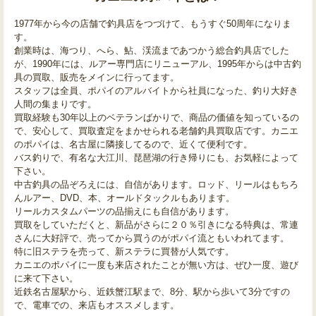
1977年から今の店舗で釣具店をつづけて、もうすぐ50周年になりま
す。
創業時は、海つり、へら、鮎、渓流まであつかう総合釣具店でした
が、1990年には、ルアー専門店にリニューアル、1995年からは中古釣
具の買取、販売をメインに行ってます。
スタッフは全員、ポパイのアルバイトから社員になった、釣り大好き
人間の集まりです。
買取経験も30年以上のベテランばかりで、商品の価値を知っているの
で、安心して、買取査定をまかせられる老舗釣具買取店です。カニエ
のポパイは、名古屋に隣接してるので、近くて便利です。
バス釣りで、有名な大江川、琵琶湖の行き帰りにも、お気軽によって
下さい。
中古釣具の品ぞろえには、自信があります。ロッド、リールはもちろ
んルアー、DVD、本、オールドタックルもあります。
リールカスタムパーツの品揃えにも自信があります。
買取をしていただくと、新品がさらに２０％引きになる特典は、常連
さんに大好評で、売ってから買うのがポパイ流ともいわれてます。
特に旧ステラを売って、新ステラに買替が人気です。
カニエのポパイに一度も来店されたことが無い方は、ぜひ一度、遊び
に来て下さい。
近鉄名古屋駅から、近鉄蟹江駅まで、8分、駅から歩いて3分ですの
で、電車での、来店もオススメします。