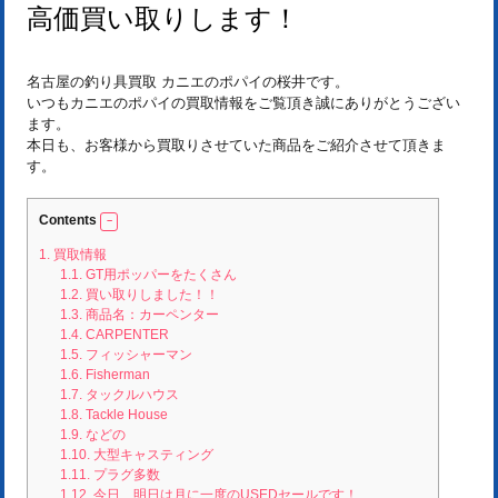
高価買い取りします！
名古屋の釣り具買取 カニエのポパイの桜井です。
いつもカニエのポパイの買取情報をご覧頂き誠にありがとうござい
ます。
本日も、お客様から買取りさせていた商品をご紹介させて頂きま
す。
Contents
1.
買取情報
1.1.
GT用ポッパーをたくさん
1.2.
買い取りしました！！
1.3.
商品名：カーペンター
1.4.
CARPENTER
1.5.
フィッシャーマン
1.6.
Fisherman
1.7.
タックルハウス
1.8.
Tackle House
1.9.
などの
1.10.
大型キャスティング
1.11.
プラグ多数
1.12.
今日、明日は月に一度のUSEDセールです！