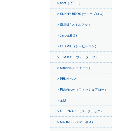
beat（ビート）
SUNNY BROS (サニーブロス)
Skillful ( スキルフル )
Ja-do(邪道)
CB ONE（シービーワン）
ＵＭＣＯ ウォーターフォード
Mitchell (ミッチェル）
PENN ペン
FishArrow （フィッシュアロー）
金鯱
GEECRACK（ジークラック）
MADNESS（マドネス）