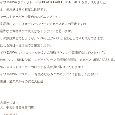
イワ DAIWA ブラックレーベルBLACK LABEL 691MLMFS を買い取りました♪
まり使用感は無く程度は良好です。
ァーストテーパーで硬めのスピニングです。
直場所によってはオーバーパワーでデカバス狙いの設定ですね。
琶湖など適材適所で使えばちょうどいいと思います。
りの数は減るでしょうが、50cm以上のバスとも安心してやり取りできます。
になる方は一度店頭でご確認ください。
イワ DAIWA バスロッドをたくさん買取りたいので高価買取しています(^^)/
の他 シマノSHIMANO、エバーグリーン EVERGREEN、メガバス MEGABASS 等
気バスロッドメーカーのロッドも 高価買い取りいたします！
イワ DAIWA バスロッド を売るならカニエのポパイにお任せください！
古屋、愛知県からの買取大歓迎
古屋から近い！
具、中古釣具買取専門店
ニエのポパイ