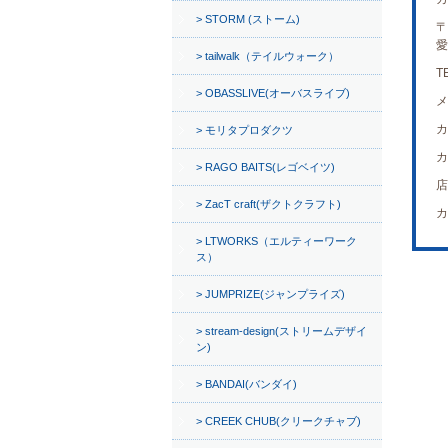
STORM (ストーム)
〒
愛
tailwalk（テイルウォーク）
T
OBASSLIVE(オーバスライブ)
メ
カ
モリタプロダクツ
カ
RAGO BAITS(レゴベイツ)
店
ZacT craft(ザクトクラフト)
カ
LTWORKS（エルティーワーク
ス）
JUMPRIZE(ジャンプライズ)
stream-design(ストリームデザイ
ン)
BANDAI(バンダイ)
CREEK CHUB(クリークチャブ)