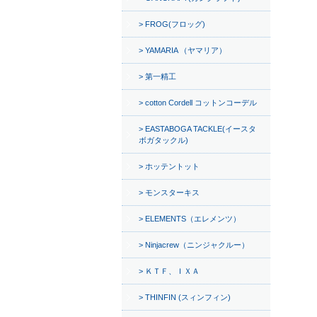
FROG(フロッグ)
YAMARIA （ヤマリア）
第一精工
cotton Cordell コットンコーデル
EASTABOGA TACKLE(イースタ
ボガタックル)
ホッテントット
モンスターキス
ELEMENTS（エレメンツ）
Ninjacrew（ニンジャクルー）
ＫＴＦ、ＩＸＡ
THINFIN (スィンフィン)