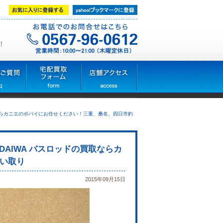
！
買取ならカニエのポパイにお任せください！三重、桑名、四日市釣
！DAIWA バスロッドの買取ならカ
い取り
2015年09月15日