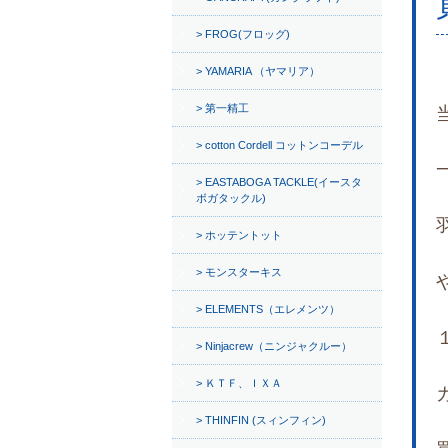
FROG(フロッグ)
YAMARIA （ヤマリア）
第一精工
cotton Cordell コットンコーデル
EASTABOGA TACKLE(イースタ
ボガタックル)
ホッテントット
モンスターキス
ELEMENTS（エレメンツ）
Ninjacrew（ニンジャクルー）
ＫＴＦ、ＩＸＡ
THINFIN (スィンフィン)