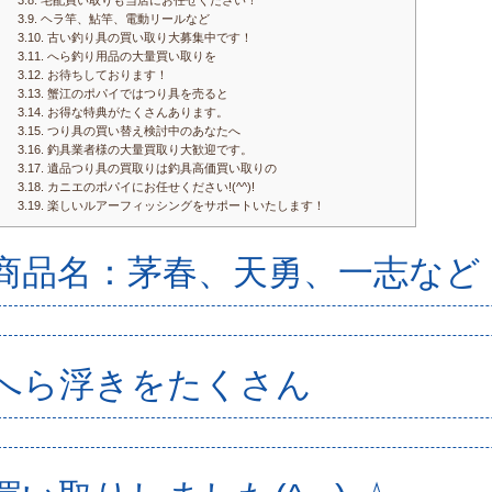
3.8.
宅配買い取りも当店にお任せください！
3.9.
ヘラ竿、鮎竿、電動リールなど
3.10.
古い釣り具の買い取り大募集中です！
3.11.
へら釣り用品の大量買い取りを
3.12.
お待ちしております！
3.13.
蟹江のポパイではつり具を売ると
3.14.
お得な特典がたくさんあります。
3.15.
つり具の買い替え検討中のあなたへ
3.16.
釣具業者様の大量買取り大歓迎です。
3.17.
遺品つり具の買取りは釣具高価買い取りの
3.18.
カニエのポパイにお任せください!(^^)!
3.19.
楽しいルアーフィッシングをサポートいたします！
商品名：茅春、天勇、一志など
へら浮きをたくさん