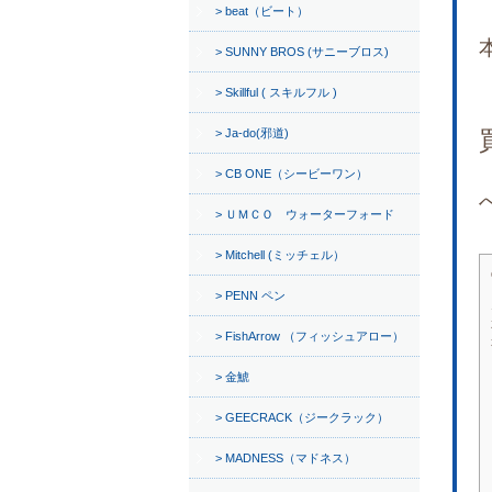
beat（ビート）
SUNNY BROS (サニーブロス)
Skillful ( スキルフル )
Ja-do(邪道)
CB ONE（シービーワン）
ＵＭＣＯ ウォーターフォード
Mitchell (ミッチェル）
PENN ペン
FishArrow （フィッシュアロー）
金鯱
GEECRACK（ジークラック）
MADNESS（マドネス）