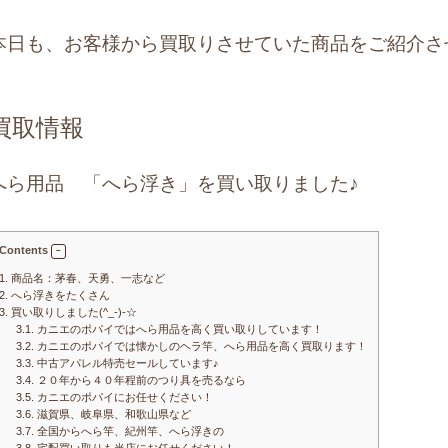
本日も、お客様から買取りさせていた商品をご紹介さ
買取情報
へら用品 「へら浮き」を買い取りました♪
Contents
1.
商品名：茅春、天勇、一志など
2.
へら浮きをたくさん
3.
買い取りしました(^_-)-☆
3.1.
カニエのポパイではへら用品を高く買い取りしています！
3.2.
カニエのポパイでは懐かしのヘラ竿、へら用品を高く買取ります！
3.3.
中古アパレル特売セールしています♪
3.4.
２０年から４０年程前のつり具を売るなら
3.5.
カニエのポパイにお任せください！
3.6.
滋賀県、岐阜県、和歌山県など
3.7.
全国からへら竿、紀州竿、へら浮きの