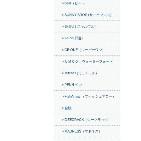
beat（ビート）
SUNNY BROS (サニーブロス)
Skillful ( スキルフル )
Ja-do(邪道)
CB ONE（シービーワン）
ＵＭＣＯ ウォーターフォード
Mitchell (ミッチェル）
PENN ペン
FishArrow （フィッシュアロー）
金鯱
GEECRACK（ジークラック）
MADNESS（マドネス）