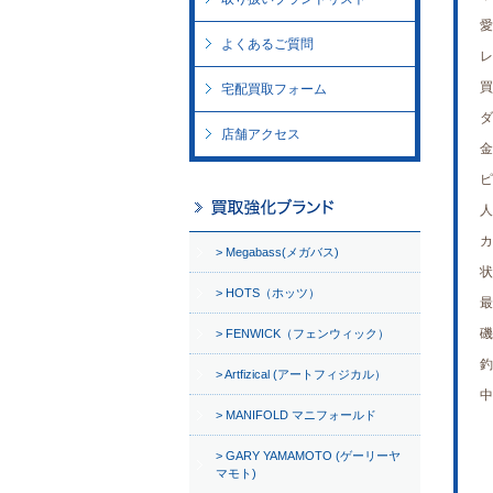
愛
よくあるご質問
レ
買
宅配買取フォーム
ダ
店舗アクセス
金
ピ
人
カ
Megabass(メガバス)
状
HOTS（ホッツ）
最
磯
FENWICK（フェンウィック）
釣
Artfizical (アートフィジカル）
中
MANIFOLD マニフォールド
GARY YAMAMOTO (ゲーリーヤ
マモト)