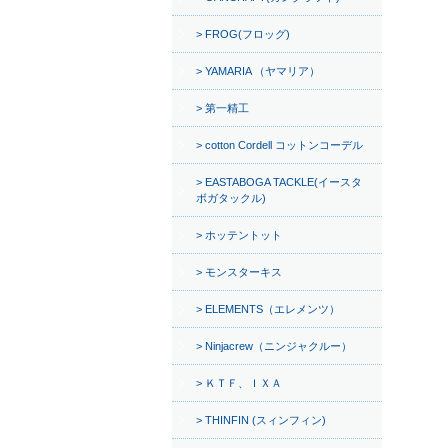
FROG(フロッグ)
YAMARIA （ヤマリア）
第一精工
cotton Cordell コットンコーデル
EASTABOGA TACKLE(イースタ
ボガタックル)
ホッテントット
モンスターキス
ELEMENTS（エレメンツ）
Ninjacrew（ニンジャクルー）
ＫＴＦ、ＩＸＡ
THINFIN (スィンフィン)