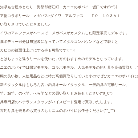
知県名古屋市となり 海部郡蟹江町 カニエのポパイ 坂口です(^o^)丿
ア物コラボリール メガバス×ダイワ アルファス ＩＴＯ １０３Ａｉ
い取りさせていただきました♪
イワのアルファスがベースで メガバスがカスタムした限定販売モデルです。
属ボディー部分は無塗装になっていてメタルコンパウンドなどで磨くと
カピカの鏡面仕上げにする事も可能です!(^^)!
とはちょっと違うリールを使いたい方のおすすめのモデルとなっています。
ニエのポパイでは限定モデル、コラボモデル、人気モデルの釣り具を高価買取りし
態の良い物、未使用品などは特に高価買取りしていますのでぜひカニエのポパイに
新のタックルはもちろん古い釣具オールドタックル、一般釣具の電動リール、
竿、鮎竿、のべ竿、へら竿などの買い取りもお任せください(^0_0^)
具専門店のベテランスタッフがハイスピード査定で買取いたします。
古釣り具を売るのも買うのもカニエのポパイにお任せください(*^_^*)