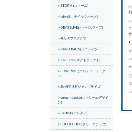
STORM (ストーム)
名
釣
tailwalk（テイルウォーク）
カ
OBASSLIVE(オーバスライブ)
〒
愛
モリタプロダクツ
T
RAGO BAITS(レゴベイツ)
メ
カ
ZacT craft(ザクトクラフト)
カ
LTWORKS（エルティーワーク
カ
ス）
店
JUMPRIZE(ジャンプライズ)
カ
stream-design(ストリームデザイ
ン)
BANDAI(バンダイ)
CREEK CHUB(クリークチャブ)