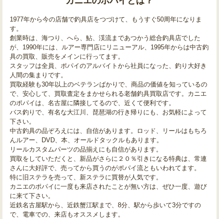
カニエのポパイとは？
1977年から今の店舗で釣具店をつづけて、もうすぐ50周年になりま
す。
創業時は、海つり、へら、鮎、渓流まであつかう総合釣具店でした
が、1990年には、ルアー専門店にリニューアル、1995年からは中古釣
具の買取、販売をメインに行ってます。
スタッフは全員、ポパイのアルバイトから社員になった、釣り大好き
人間の集まりです。
買取経験も30年以上のベテランばかりで、商品の価値を知っているの
で、安心して、買取査定をまかせられる老舗釣具買取店です。カニエ
のポパイは、名古屋に隣接してるので、近くて便利です。
バス釣りで、有名な大江川、琵琶湖の行き帰りにも、お気軽によって
下さい。
中古釣具の品ぞろえには、自信があります。ロッド、リールはもちろ
んルアー、DVD、本、オールドタックルもあります。
リールカスタムパーツの品揃えにも自信があります。
買取をしていただくと、新品がさらに２０％引きになる特典は、常連
さんに大好評で、売ってから買うのがポパイ流ともいわれてます。
特に旧ステラを売って、新ステラに買替が人気です。
カニエのポパイに一度も来店されたことが無い方は、ぜひ一度、遊び
に来て下さい。
近鉄名古屋駅から、近鉄蟹江駅まで、8分、駅から歩いて3分ですの
で、電車での、来店もオススメします。