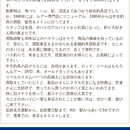
す。
創業時は、海つり、へら、鮎、渓流まであつかう総合釣具店でした
が、1990年には、ルアー専門店にリニューアル、1995年からは中古釣
具の買取、販売をメインに行ってます。
スタッフは全員、ポパイのアルバイトから社員になった、釣り大好き
人間の集まりです。
買取経験も30年以上のベテランばかりで、商品の価値を知っているの
で、安心して、買取査定をまかせられる老舗釣具買取店です。カニエ
のポパイは、名古屋に隣接してるので、近くて便利です。
バス釣りで、有名な大江川、琵琶湖の行き帰りにも、お気軽によって
下さい。
中古釣具の品ぞろえには、自信があります。ロッド、リールはもちろ
んルアー、DVD、本、オールドタックルもあります。
リールカスタムパーツの品揃えにも自信があります。
買取をしていただくと、新品がさらに２０％引きになる特典は、常連
さんに大好評で、売ってから買うのがポパイ流ともいわれてます。
特に旧ステラを売って、新ステラに買替が人気です。
カニエのポパイに一度も来店されたことが無い方は、ぜひ一度、遊び
に来て下さい。
近鉄名古屋駅から、近鉄蟹江駅まで、8分、駅から歩いて3分ですの
で、電車での、来店もオススメします。