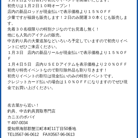
初売りは１月２日１０時オープン！
店内の新品ロッドが現金払いで表示価格より１５％ＯＦＦ
少量ですが福袋も販売します！２日のみ開運３０本くじも販売しま
す。
先着３０名様限りの特別クジなのでお見逃し無く！
他にも人気のアイテムの販売。
中古釣り具の大量追加などいろいろ予定していますので初売りイベ
ントにぜひご来店ください。
１月３日 店内の新品リールが現金払いで表示価格より１５％ＯＦ
Ｆ
１月４日５日 店内ＵＳＥＤアイテムを表示価格より２０％ＯＦＦ
初売り特売イベントなので割引除外品も割り引きます！
初売りイベントの割引は現金払いのみの特別イベントです。
クレジットカード払いの場合は１０％ＯＦＦになりますのでぜひ現
金でお買い上げください。
名古屋から近い！
釣具、中古釣具買取専門店
カニエのポパイ
〒497-0034
愛知県海部郡蟹江町本町11丁目50番地
TEL0567-96-0612 FAX0567-96-0613