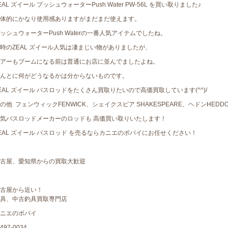
EAL ズイール プッシュウォーターPush Water PW-56L を買い取りました♪
体的にかなり使用感ありますがまだまだ使えます。
ッシュウォーターPush Waterの一番人気アイテムでしたね。
時のZEAL ズイール人気は凄まじい物がありましたが、
アーもブームになる前は普通にお店に並んでましたよね。
んとに何がどうなるかは分からないものです。
EAL ズイール バスロッドをたくさん買取りたいので高価買取しています(^^)/
の他 フェンウィックFENWICK、シェイクスピア SHAKESPEARE、ヘドンHEDDO
気バスロッドメーカーのロッドも 高価買い取りいたします！
EAL ズイール バスロッド を売るならカニエのポパイにお任せください！
古屋、愛知県からの買取大歓迎
古屋から近い！
具、中古釣具買取専門店
ニエのポパイ
497-0034