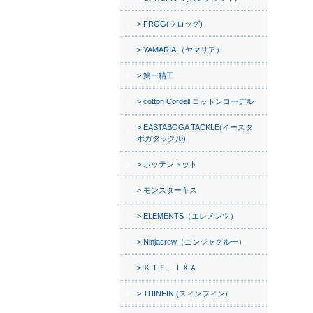
FROG(フロッグ)
YAMARIA （ヤマリア）
第一精工
cotton Cordell コットンコーデル
EASTABOGA TACKLE(イースタ
ボガタックル)
ホッテントット
モンスターキス
ELEMENTS（エレメンツ）
Ninjacrew（ニンジャクルー）
ＫＴＦ、ＩＸＡ
THINFIN (スィンフィン)