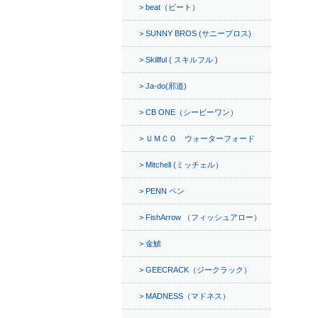
beat（ビート）
SUNNY BROS (サニーブロス)
Skillful ( スキルフル )
Ja-do(邪道)
CB ONE（シービーワン）
ＵＭＣＯ ウォーターフォード
Mitchell (ミッチェル）
PENN ペン
FishArrow （フィッシュアロー）
金鯱
GEECRACK（ジークラック）
MADNESS（マドネス）