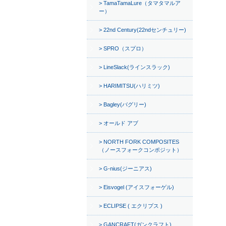
TamaTamaLure（タマタマルア
ー）
22nd Century(22ndセンチュリー)
SPRO（スプロ）
LineSlack(ラインスラック)
HARIMITSU(ハリミツ)
Bagley(バグリー)
オールド アブ
NORTH FORK COMPOSITES
（ノースフォークコンポジット）
G-nius(ジーニアス)
Eisvogel (アイスフォーゲル)
ECLIPSE ( エクリプス )
GANCRAFT(ガンクラフト)