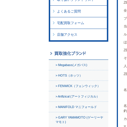
Z
全
よくあるご質問
プ
宅配買取フォーム
当
ル
店舗アクセス
ほ
Z
そ
Megabass(メガバス)
人
Z
HOTS（ホッツ）
FENWICK（フェンウィック）
名
Artfizical (アートフィジカル）
名
MANIFOLD マニフォールド
釣
GARY YAMAMOTO (ゲーリーヤ
カ
マモト)
〒