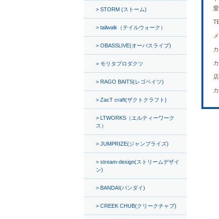
愛
STORM (ストーム)
T
tailwalk（テイルウォーク）
メ
OBASSLIVE(オーバスライブ)
カ
カ
モリタプロダクツ
店
RAGO BAITS(レゴベイツ)
カ
ZacT craft(ザクトクラフト)
LTWORKS（エルティーワーク
ス）
JUMPRIZE(ジャンプライズ)
stream-design(ストリームデザイ
ン)
BANDAI(バンダイ)
CREEK CHUB(クリークチャブ)