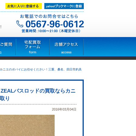
！
ならカニエのポパイにお任せください！三重、桑名、四日市釣具
！ZEALバスロッドの買取ならカニ
取り
2016年03月04日