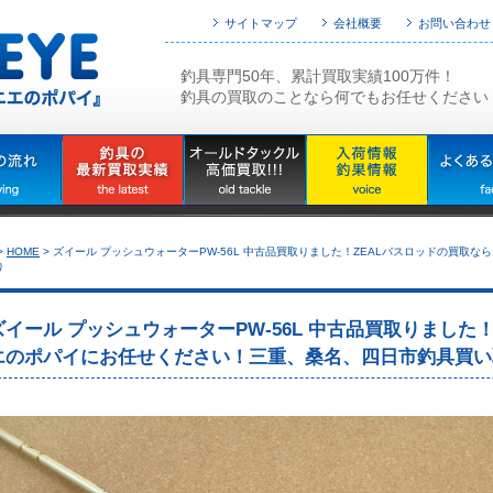
サイトマップ
会社概要
お問い合わせ
釣具専門50年、累計買取実績100万件！
釣具の買取のことなら何でもお任せください
>
HOME
>
ズイール プッシュウォーターPW-56L 中古品買取りました！ZEALバスロッドの買取
り
ズイール プッシュウォーターPW-56L 中古品買取りました
エのポパイにお任せください！三重、桑名、四日市釣具買い