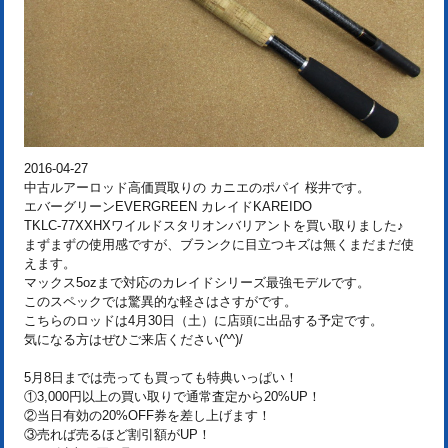
2016-04-27
中古ルアーロッド高価買取りの カニエのポパイ 桜井です。
エバーグリーンEVERGREEN カレイドKAREIDO
TKLC-77XXHXワイルドスタリオンバリアントを買い取りました♪
まずまずの使用感ですが、ブランクに目立つキズは無くまだまだ使
えます。
マックス5ozまで対応のカレイドシリーズ最強モデルです。
このスペックでは驚異的な軽さはさすがです。
こちらのロッドは4月30日（土）に店頭に出品する予定です。
気になる方はぜひご来店ください(^^)/
5月8日までは売っても買っても特典いっぱい！
①3,000円以上の買い取りで通常査定から20%UP！
②当日有効の20%OFF券を差し上げます！
③売れば売るほど割引額がUP！