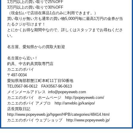
1万円以上の買い取りで25%OFF
3万円以上の買い取りで30%OFF
（現金払いで店頭在庫品1点のみに利用できます。）
買い取りが無い方も通常の買い物5,000円毎に最高1万円の金券が当
たるクジが引けます！
とにかくお得な期間中なので、詳しくはスタッフまでお尋ねくださ
い。
名古屋、愛知県からの買取大歓迎
名古屋から近い！
釣具、中古釣具買取専門店
カニエのポパイ
〒497-0034
愛知県海部郡蟹江町本町11丁目50番地
TEL0567-96-0612 FAX0567-96-0613
メインメールアドレス info@popeyeweb.com
カニエのポパイ ホームページ http://popeyeweb.com/
カニエのポパイ アメブロ http://ameblo.jp/kanipo/
店長買取日記
http://www.popeyeweb.jp/hpgen/HPB/categories/48414.html
カニエのポパイ ウェブショップ http://www.popeyeweb.jp/