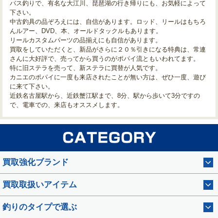
バス釣りで、有名な大江川、琵琶湖の行き帰りにも、お気軽によって
下さい。
中古釣具の品ぞろえには、自信があります。ロッド、リールはもちろ
んルアー、DVD、本、オールドタックルもあります。
リールカスタムパーツの品揃えにも自信があります。
買取をしていただくと、新品がさらに２０％引きになる特典は、常連
さんに大好評で、売ってから買うのがポパイ流ともいわれてます。
特に旧ステラを売って、新ステラに買替が人気です。
カニエのポパイに一度も来店されたことが無い方は、ぜひ一度、遊び
に来て下さい。
近鉄名古屋駅から、近鉄蟹江駅まで、8分、駅から歩いて3分ですの
で、電車での、来店もオススメします。
買取強化ブランド
買取取扱いアイテム
釣りのタイプで選ぶ