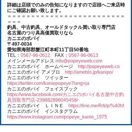
詳細は店頭でのみの告知になりますので店頭へご来店時
にご確認お願い致します。
＝＝＝＝＝＝＝＝＝＝＝＝＝＝＝＝＝＝＝＝＝＝＝＝＝
＝＝＝
釣具、中古釣具、オールドタックル買い取り専門店
名古屋のつり具高価買取りなら
カニエのポパイ
〒497-0034
愛知県海部郡蟹江町本町11丁目50番地
TEL：
0567-96-0612
FAX：
0567-96-0613
メインメールアドレス
info@popeyeweb.com
カニエのポパイ ホームページ
http://popeyeweb.co
カニエのポパイ アメブロ
http://ameblo.jp/kanipo/
カニエのポパイ ツイッター
https://twitter.com/kaniepopeye?lang=ja
カニエのポパイ フェイスブック
https://www.facebook.com/カニエのポパイ名古屋中古釣
具買取専門店-239882896045458/
カニエのポパイ ＬＩＮＥ
https://line.me/R/ti/p/%40hf
カニエのポパイ インスタグラム
https://www.instagram.com/popeye_kanie_1975