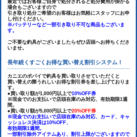
最近ではお客様ご自身で処分されると処分費用が掛かる
場合もございますので
引き取り処分ご希望のお客様はお気軽にスタッフにお申
し付けください。
※バッテリーなど一部引き取り不可な商品もございま
す。
ご不要な釣具がございましたらぜひ店頭へお持ちくださ
いませ。
長年続くすごくお得な買い替え割引システム！
カニエのポパイで釣具を買い取りさせていただくと
買い替えの際うれしいお得な割引券を差し上げておりま
す。
●買い取り額が1,000円以上で
10%OFF券
※現金でのお支払いで店頭在庫のみ対応、有効期限1週
間。
●買い取り額が5,000円以上で
20%OFF券
※現金でのお支払いで店頭在庫のみ対応、カード、キャ
ッシュレス決済は10%OFF、
有効期限1週間。
一部割引除外アイテムあり、割引上限がございますので